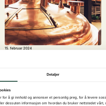
15. februar 2024
St. Hippolyt’s råvarebehandling –
fermentering
Alle individuelle råvarer går gjennom en spesiell og
Detaljer
skånsom produksjonsprosess før de blir virksomme i
et av produktene. Bare omhyggelig produserte
ookies
produkter kan fremme hestens velvære.
 for å gi innhold og annonser et personlig preg, for å levere sos
deler dessuten informasjon om hvordan du bruker nettstedet vårt,