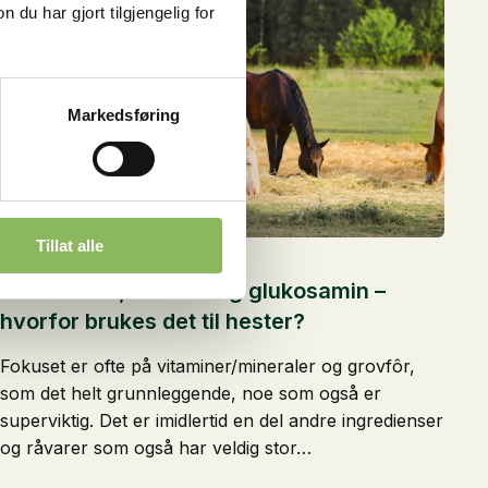
u har gjort tilgjengelig for
Markedsføring
Tillat alle
15. februar 2024
Nukleotider, lucerne og glukosamin –
hvorfor brukes det til hester?
Fokuset er ofte på vitaminer/mineraler og grovfôr,
som det helt grunnleggende, noe som også er
superviktig. Det er imidlertid en del andre ingredienser
og råvarer som også har veldig stor…