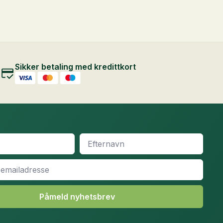
Sikker betaling med kredittkort
Efternavn
*
Påmeld nyhetsbrev