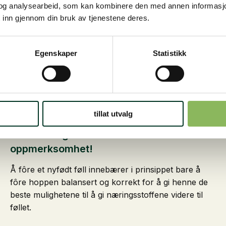
og analysearbeid, som kan kombinere den med annen informasjon d
 inn gjennom din bruk av tjenestene deres.
Egenskaper
Statistikk
tillat utvalg
15. februar 2024
Det helt unge føllet krever ekstra
oppmerksomhet!
Å fôre et nyfødt føll innebærer i prinsippet bare å
fôre hoppen balansert og korrekt for å gi henne de
beste mulighetene til å gi næringsstoffene videre til
føllet.