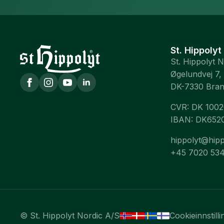
St. Hippolyt
St. Hippolyt 
Øgelundvej 7,
DK-7330 Bra
CVR: DK 100
IBAN: DK652
hippolyt@hipp
+45 7020 53
© St. Hippolyt Nordic A/S
Cookieinnstilli