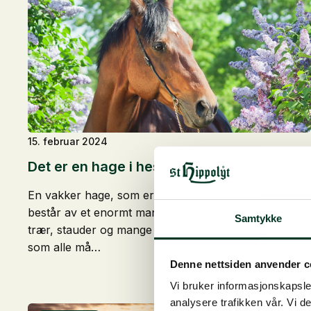
15. februar 2024
Det er en hage i hestens mage!
En vakker hage, som er et vakkert syn for øyet,
består av et enormt mangfold av blomster, busker,
Samtykke
trær, stauder og mange andre planter i vakre farger,
som alle må…
Denne nettsiden anvender c
Vi bruker informasjonskapsler
analysere trafikken vår. Vi 