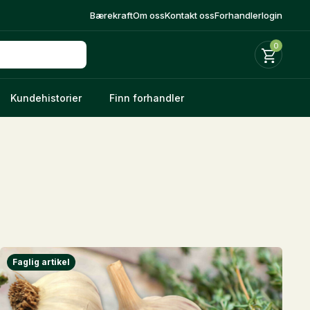
Bærekraft
Om oss
Kontakt oss
Forhandlerlogin
0
Kundehistorier
Finn forhandler