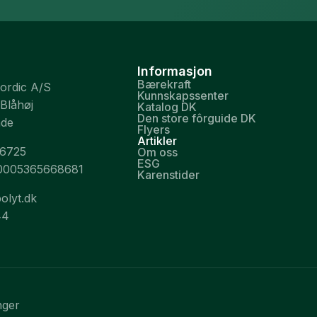
Informasjon
Bærekraft
Nordic A/S
Kunnskapssenter
 Blåhøj
Katalog DK
Den store fôrguide DK
nde
Flyers
Artikler
26725
Om oss
ESG
0005365668681
Karenstider
olyt.dk
44
nger