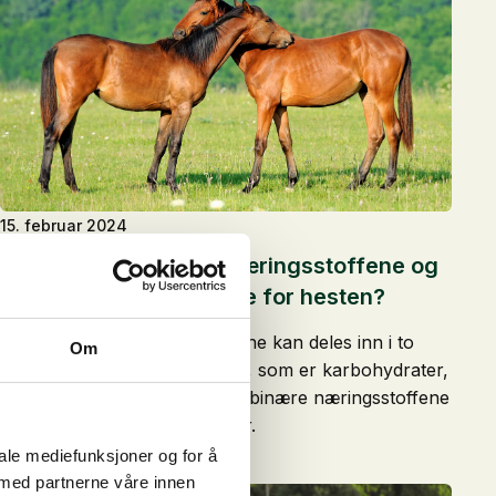
15. februar 2024
Hvordan deler vi opp næringsstoffene og
hvilke funksjoner har de for hesten?
De nødvendige næringsstoffene kan deles inn i to
Om
kategorier: de grunnleggende, som er karbohydrater,
fett, fibre og proteiner, og de binære næringsstoffene
som er vitaminer og mineraler.
iale mediefunksjoner og for å
 med partnerne våre innen