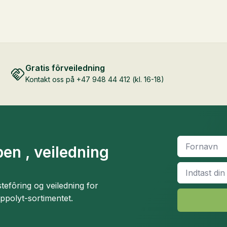
Gratis fôrveiledning
Kontakt oss på +47 948 44 412 (kl. 16-18)
Fornavn
*
en , veiledning
Email
*
efôring og veiledning for
ippolyt-sortimentet.