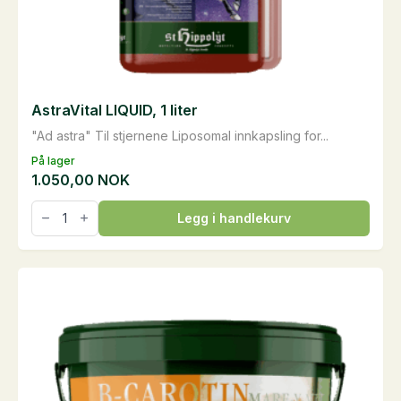
AstraVital LIQUID, 1 liter
"Ad astra" Til stjernene Liposomal innkapsling for...
På lager
1.050,00
NOK
AstraVital
Legg i handlekurv
LIQUID,
1
liter
antall