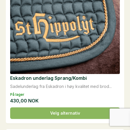
produktsiden
Eskadron underlag Sprang/Kombi
Sadelunderlag fra Eskadron i høy kvalitet med brod...
På lager
430,00
NOK
Dette
Velg alternativ
produktet
har