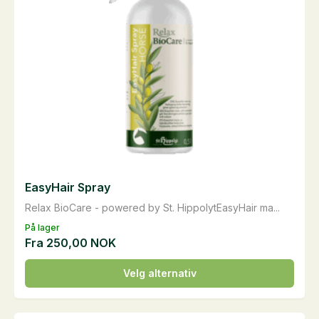
EasyHair Spray
Relax BioCare - powered by St. HippolytEasyHair ma...
På lager
Fra
250,00
NOK
Dette
Velg alternativ
produktet
har