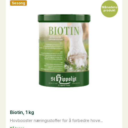
Sesong
varianter.
Månedens
produkt
Alternativene
kan
velges
på
produktsiden
Biotin, 1 kg
Hovbooster næringsstoffer for å forbedre hove...