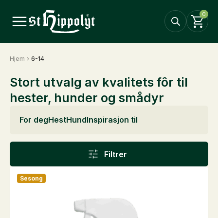
0
Hjem
›
6-14
Stort utvalg av kvalitets fôr til
hester, hunder og smådyr
For deg
Hest
Hund
Inspirasjon til
Filtrer
Sesong