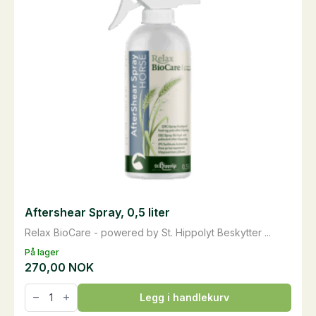
Aftershear Spray, 0,5 liter
Relax BioCare - powered by St. Hippolyt Beskytter ...
På lager
270,00
NOK
Aftershear
Legg i handlekurv
Spray,
0,5