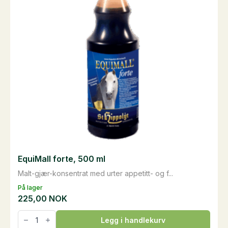
EquiMall forte, 500 ml
Malt-gjær-konsentrat med urter appetitt- og f...
På lager
225,00
NOK
EquiMall
Legg i handlekurv
forte,