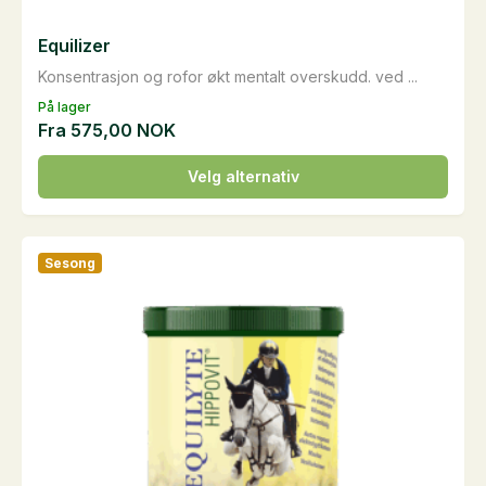
Equilizer
Konsentrasjon og rofor økt mentalt overskudd. ved ...
På lager
Fra
575,00
NOK
Dette
Velg alternativ
produktet
har
flere
Sesong
varianter.
Alternativene
kan
velges
på
produktsiden