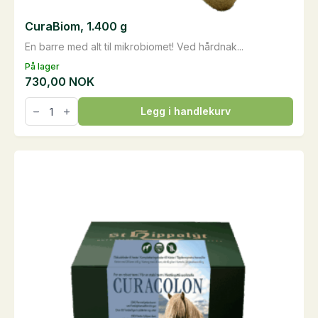
CuraBiom, 1.400 g
En barre med alt til mikrobiomet! Ved hårdnak...
På lager
730,00
NOK
CuraBiom,
Legg i handlekurv
1.400
g
antall