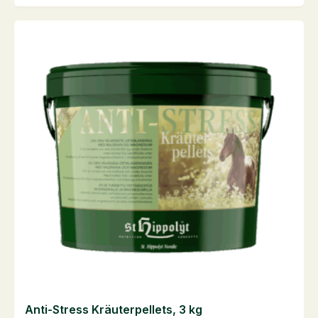
liter
antall
Anti-Stress Kräuterpellets, 3 kg