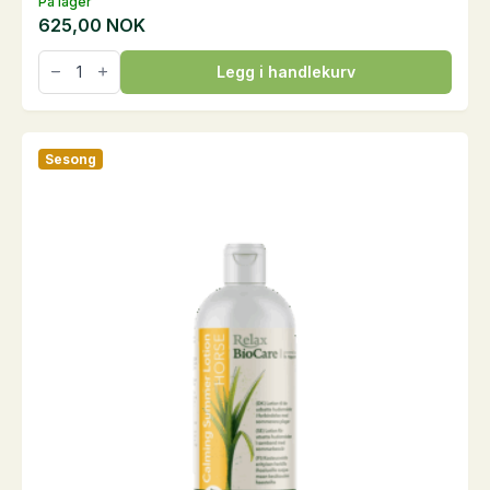
På lager
625,00
NOK
Biotin,
Legg i handlekurv
1
kg
antall
Sesong