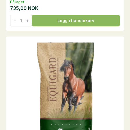
På lager
735,00
NOK
EquiGard
Legg i handlekurv
Nordic
Müsli,
20
kg
antall