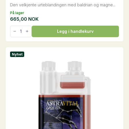
Den velkjente urteblandingen med baldrian og magne...
På lager
665,00
NOK
Anti-
Legg i handlekurv
Stress
Kräuterpellets,
3
kg
antall
Nyhet