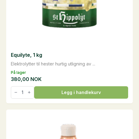
Equilyte, 1 kg
Elektrolytter til hester hurtig utligning av ...
På lager
380,00
NOK
Equilyte,
Legg i handlekurv
1
kg
antall