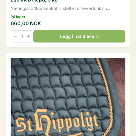
Næringsstoffkonsentrat til støtte for leverfunksjo...
På lager
660,00
NOK
Equimeb
Legg i handlekurv
Hepa,
3
kg
antall