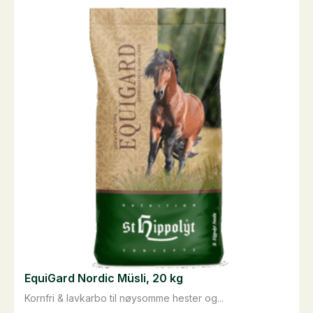
flere
varianter.
Alternativene
kan
velges
på
produktsiden
EquiGard Nordic Müsli, 20 kg
Kornfri & lavkarbo til nøysomme hester og...