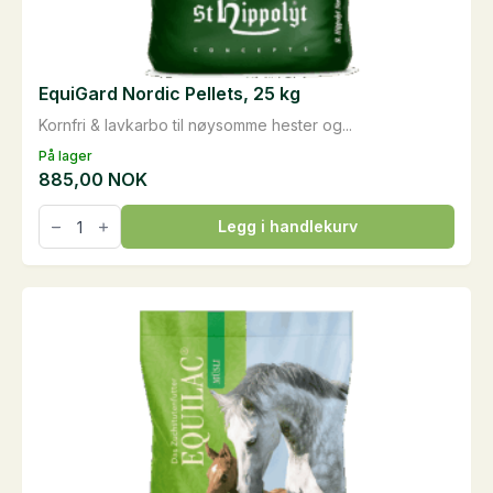
EquiGard Nordic Pellets, 25 kg
Kornfri & lavkarbo til nøysomme hester og...
På lager
885,00
NOK
EquiGard
Legg i handlekurv
Nordic
Pellets,
25
kg
antall