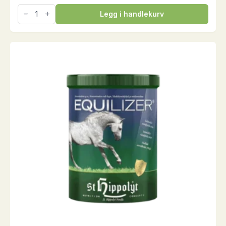
EquiLac
Legg i handlekurv
Nordic
Pellets,
25
kg
antall