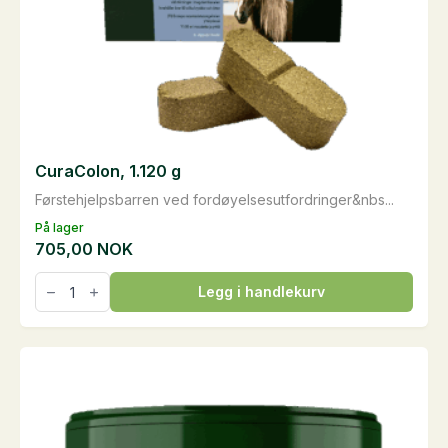
CuraColon, 1.120 g
Førstehjelpsbarren ved fordøyelsesutfordringer&nbs...
På lager
705,00
NOK
CuraColon,
Legg i handlekurv
1.120
g
antall