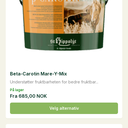
Beta-Carotin Mare-Y-Mix
Understøtter fruktbarheten for bedre fruktbar...
På lager
Fra
685,00
NOK
Dette
Velg alternativ
produktet
har
flere