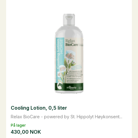
Alternativene
kan
velges
på
produktsiden
Cooling Lotion, 0,5 liter
Relax BioCare - powered by St. Hippolyt Høykonsent...
På lager
430,00
NOK