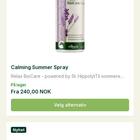
Calming Summer Spray
Relax BioCare - powered by St. HippolytTil sommere...
På lager
Fra
240,00
NOK
Dette
Velg alternativ
produktet
har
flere
Nyhet
varianter.