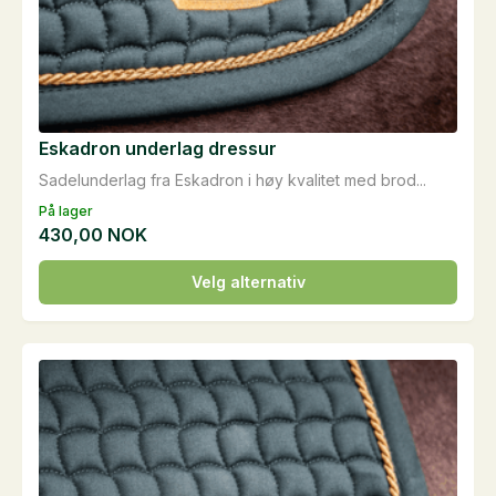
Eskadron underlag dressur
Sadelunderlag fra Eskadron i høy kvalitet med brod...
På lager
430,00
NOK
Dette
Velg alternativ
produktet
har
flere
varianter.
Alternativene
kan
velges
på