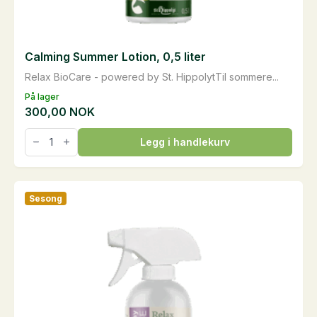
Calming Summer Lotion, 0,5 liter
Relax BioCare - powered by St. HippolytTil sommere...
På lager
300,00
NOK
Calming
Legg i handlekurv
Summer
Lotion,
0,5
liter
antall
Sesong