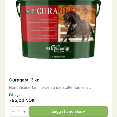
Curagest, 3 kg
Normaliserer tarmfloraen understøtter tarmens...
På lager
795,00
NOK
Curagest,
Legg i handlekurv
3
kg