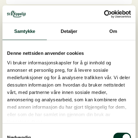
antall
Samtykke
Detaljer
Om
Denne nettsiden anvender cookies
Vi bruker informasjonskapsler for å gi innhold og
annonser et personlig preg, for å levere sosiale
mediefunksjoner og for å analysere trafikken vår. Vi deler
dessuten informasjon om hvordan du bruker nettstedet
vårt, med partnerne våre innen sosiale medier,
annonsering og analysearbeid, som kan kombinere den
med annen informasjon du har gjort tilgjengelig for dem,
eller som de har samlet inn gjennom din bruk av
tjenestene deres.
Samtykkevalg
DermiGard Spray
Nødvendig