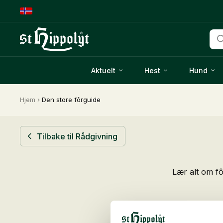
Pro
sea
Aktuelt
Hest
Hund
Hjem
›
Den store fôrguide
Tilbake til Rådgivning
Lær alt om fô