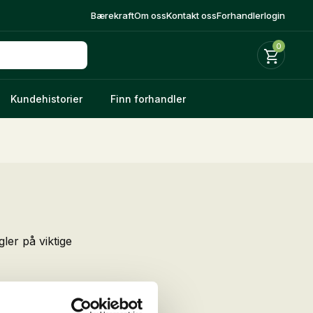
Bærekraft
Om oss
Kontakt oss
Forhandlerlogin
0
Kundehistorier
Finn forhandler
ler på viktige