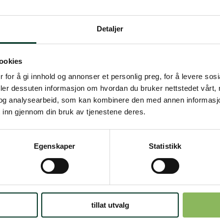
Detaljer
ookies
 for å gi innhold og annonser et personlig preg, for å levere sos
Loading PDF 9% ...
deler dessuten informasjon om hvordan du bruker nettstedet vårt,
og analysearbeid, som kan kombinere den med annen informasjon d
 inn gjennom din bruk av tjenestene deres.
Egenskaper
Statistikk
Gratis fôrveiledning
Kontakt oss på +47 948 44 412 (kl. 16-18)
tillat utvalg