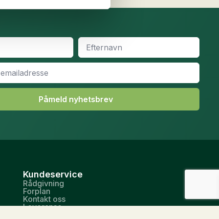
Efternavn
*
Påmeld nyhetsbrev
Kundeservice
Rådgivning
Forplan
Kontakt oss
Leveranse
Betingelser og vålkår