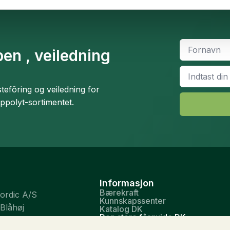
Fornavn
*
en , veiledning
Email
*
efôring og veiledning for
ippolyt-sortimentet.
Informasjon
Bærekraft
Nordic A/S
Kunnskapssenter
 Blåhøj
Katalog DK
Den store fôrguide DK
nde
Flyers