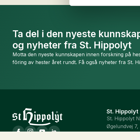
Ta del i den nyeste kunnskap
og nyheter fra St. Hippolyt
Motta den nyeste kunnskapen innen forskning på hest
fôring av hester året rundt. Få også nyheter fra St. H
St. Hippolyt
St. Hippolyt 
Øgelundvej 7,
DK-7330 Bra