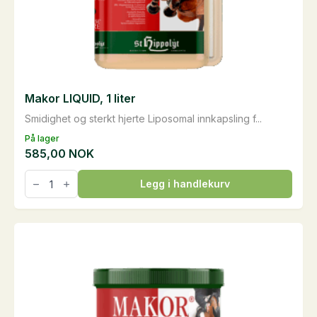
Makor LIQUID, 1 liter
Smidighet og sterkt hjerte Liposomal innkapsling f...
På lager
585,00
NOK
Makor
Legg i handlekurv
LIQUID,
1
liter
antall