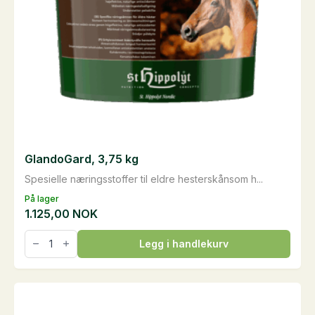
GlandoGard, 3,75 kg
Spesielle næringsstoffer til eldre hesterskånsom h...
På lager
1.125,00
NOK
GlandoGard,
Legg i handlekurv
3,75
kg
antall