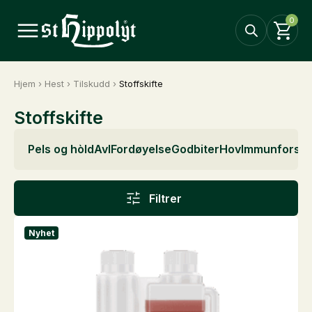
0
Hjem
›
Hest
›
Tilskudd
›
Stoffskifte
Stoffskifte
Pels og hòld
Avl
Fordøyelse
Godbiter
Hov
Immunforsva
Filtrer
Nyhet