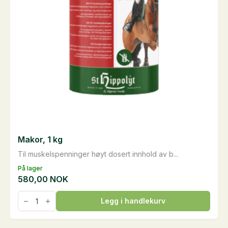
Makor, 1 kg
Til muskelspenninger høyt dosert innhold av b...
På lager
580,00
NOK
Makor,
Legg i handlekurv
1
kg
antall