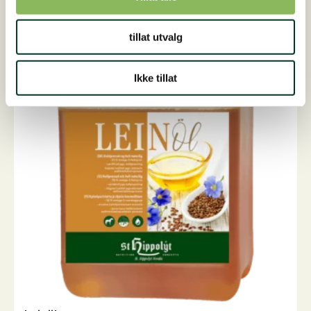
produktet
har
tillat utvalg
flere
varianter.
Alternativene
Ikke tillat
kan
velges
på
produktsiden