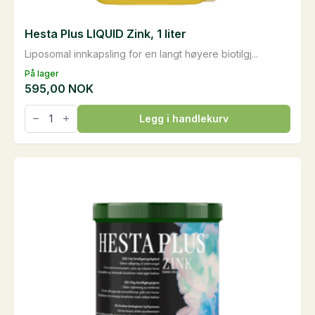
Hesta Plus LIQUID Zink, 1 liter
Liposomal innkapsling for en langt høyere biotilgj...
På lager
595,00
NOK
Hesta
Legg i handlekurv
Plus
LIQUID
Zink,
1
liter
antall