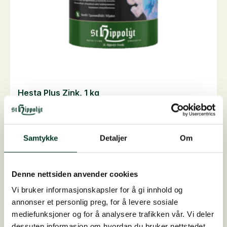
Hesta Plus Zink, 1 kg
Konstatert næringsstoffmangelDyrlegen kan via blod...
På lager
595,00
NOK
Samtykke
Detaljer
Om
Hesta
Legg i handlekurv
Plus
Zink,
1
Denne nettsiden anvender cookies
kg
antall
Vi bruker informasjonskapsler for å gi innhold og
annonser et personlig preg, for å levere sosiale
mediefunksjoner og for å analysere trafikken vår. Vi deler
dessuten informasjon om hvordan du bruker nettstedet