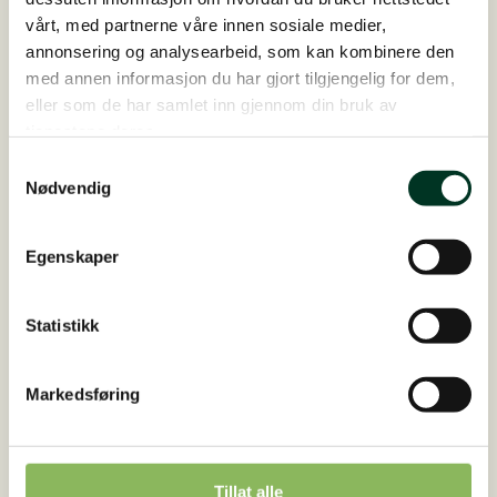
vårt, med partnerne våre innen sosiale medier,
annonsering og analysearbeid, som kan kombinere den
med annen informasjon du har gjort tilgjengelig for dem,
eller som de har samlet inn gjennom din bruk av
tjenestene deres.
Samtykkevalg
Nødvendig
Egenskaper
Statistikk
Lamin forte
Støtter hestens vitalitet, hud og kroppens vevnæri...
Markedsføring
På lager
Fra
800,00
NOK
Dette
Velg alternativ
Tillat alle