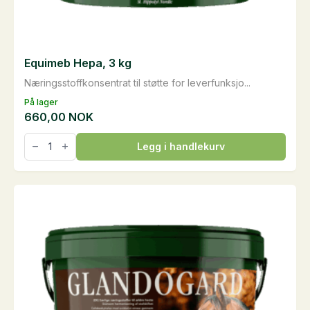
Equimeb Hepa, 3 kg
Næringsstoffkonsentrat til støtte for leverfunksjo...
På lager
660,00
NOK
Equimeb
Legg i handlekurv
Hepa,
3
kg
antall