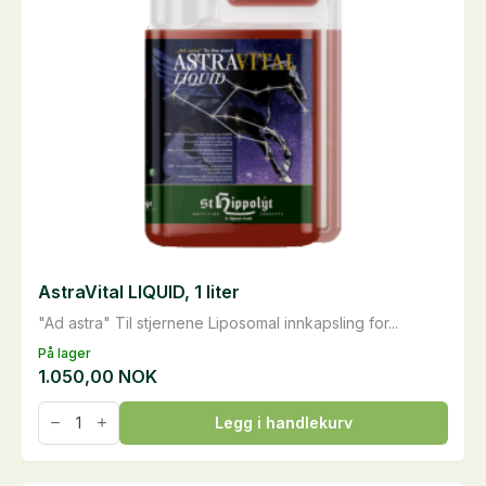
AstraVital LIQUID, 1 liter
"Ad astra" Til stjernene Liposomal innkapsling for...
På lager
1.050,00
NOK
AstraVital
Legg i handlekurv
LIQUID,
1
liter
antall