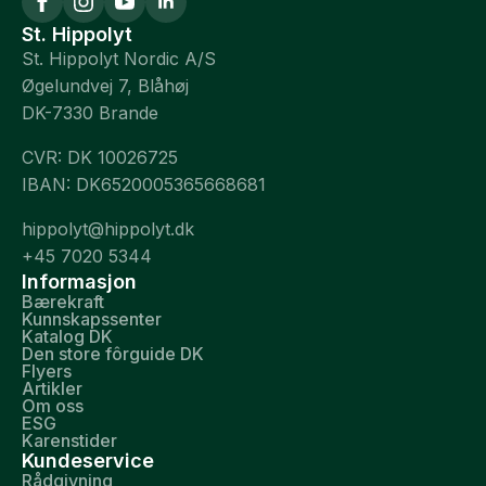
St. Hippolyt
St. Hippolyt Nordic A/S
Øgelundvej 7, Blåhøj
DK-7330 Brande
CVR: DK 10026725
IBAN: DK6520005365668681
hippolyt@hippolyt.dk
+45 7020 5344
Informasjon
Bærekraft
Kunnskapssenter
Katalog DK
Den store fôrguide DK
Flyers
Artikler
Om oss
ESG
Karenstider
Kundeservice
Rådgivning