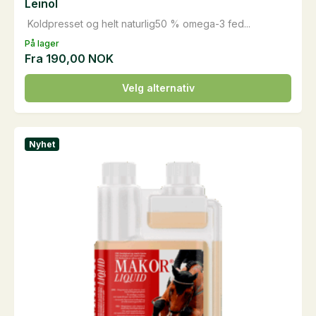
Leinöl
Koldpresset og helt naturlig50 % omega-3 fed...
På lager
Fra
190,00
NOK
Dette
Velg alternativ
produktet
har
flere
Nyhet
varianter.
Alternativene
kan
velges
på
produktsiden