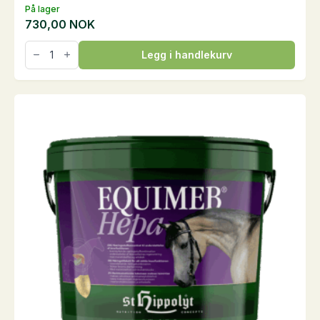
På lager
730,00
NOK
CuraBiom,
Legg i handlekurv
1.400
g
antall