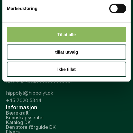
Markedsføring
Tillat alle
St. Hippolyt
St. Hippolyt Nordic A/S
tillat utvalg
Øgelundvej 7, Blåhøj
DK-7330 Brande
Ikke tillat
CVR: DK 10026725
IBAN: DK6520005365668681
hippolyt@hippolyt.dk
+45 7020 5344
Informasjon
Bærekraft
Kunnskapssenter
Katalog DK
Den store fôrguide DK
Flyers