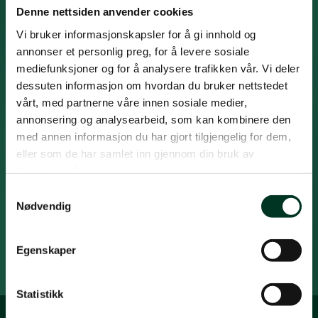
Ta del i den nyeste kunnskapen ,
Denne nettsiden anvender cookies
veiledning og nyheter fra St.
Vi bruker informasjonskapsler for å gi innhold og
Hippolyt
annonser et personlig preg, for å levere sosiale
Motta den nyeste kunnskapen innen forskning på
mediefunksjoner og for å analysere trafikken vår. Vi deler
hestefôring og veiledning for fôring av hester året
dessuten informasjon om hvordan du bruker nettstedet
rundt. Få også nyheter fra St. Hippolyt-sortimentet.
vårt, med partnerne våre innen sosiale medier,
Fornavn
annonsering og analysearbeid, som kan kombinere den
*
med annen informasjon du har gjort tilgjengelig for dem,
Efternavn
eller som de har samlet inn gjennom din bruk av
*
tjenestene deres.
Email
Samtykkevalg
*
Nødvendig
Påmeld nyhetsbrev
Egenskaper
Statistikk