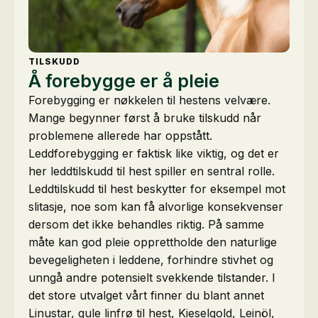
TILSKUDD
Å forebygge er å pleie
Forebygging er nøkkelen til hestens velvære.
Mange begynner først å bruke tilskudd når
problemene allerede har oppstått.
Leddforebygging er faktisk like viktig, og det er
her leddtilskudd til hest spiller en sentral rolle.
Leddtilskudd til hest beskytter for eksempel mot
slitasje, noe som kan få alvorlige konsekvenser
dersom det ikke behandles riktig. På samme
måte kan god pleie opprettholde den naturlige
bevegeligheten i leddene, forhindre stivhet og
unngå andre potensielt svekkende tilstander. I
det store utvalget vårt finner du blant annet
Linustar, gule linfrø til hest, Kieselgold, Leinöl,