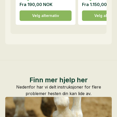
Fra
190,00
NOK
Fra
1.150,00
NO
Dette
Dette
Velg alternativ
Velg alterna
produktet
produktet
har
har
flere
flere
varianter.
varianter.
Alternativene
Alternativene
kan
kan
velges
velges
på
på
produktsiden
produktsiden
Finn mer hjelp her
Nedenfor har vi delt instruksjoner for flere
problemer hesten din kan lide av.