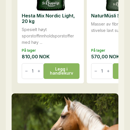
Hesta Mix Nordic Light,
NaturMüsli SOLO,
20 kg
Masser av fibre - la
Spesielt høyt
stivelse lavt sukker- 
sporstoffinnholdsporstoffer
med høy ...
På lager
På lager
810,00
NOK
570,00
NOK
Hesta
NaturMüsli
Legg i
Le
Mix
SOLO,
handlekurv
hand
Nordic
15
Light,
kg
20
antall
kg
antall