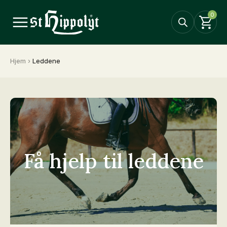
0
Hjem
›
Leddene
Få hjelp til leddene