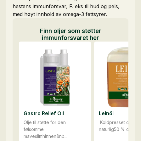
hestens immunforsvar, F. eks til hud og pels,
med høyt innhold av omega-3 fettsyrer.
Finn oljer som støtter
immunforsvaret her
Gastro Relief Oil
Leinöl
Olje til støtte for den
Koldpresset og helt
følsomme
naturlig50 % omega-
maveslimhinnen&nb...