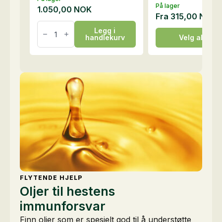
På lager
1.050,00
NOK
Fra
315,00
NOK
AstraVital
Legg i
LIQUID,
Dette
handlekurv
Velg alterna
1
produktet
liter
antall
har
flere
varianter.
Alternativene
kan
velges
på
produktsiden
FLYTENDE HJELP
Oljer til hestens
immunforsvar
Finn oljer som er spesielt god til å understøtte