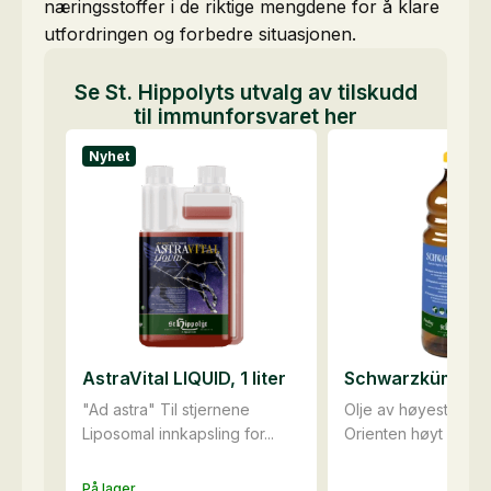
næringsstoffer i de riktige mengdene for å klare
utfordringen og forbedre situasjonen.
Se St. Hippolyts utvalg av tilskudd
til immunforsvaret her
Nyhet
AstraVital LIQUID, 1 liter
Schwarzkümmel
"Ad astra" Til stjernene
Olje av høyeste kvali
Liposomal innkapsling for...
Orienten høyt in...
På lager