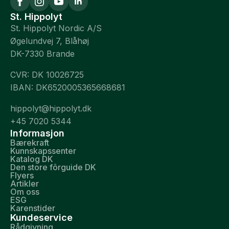
St. Hippolyt
St. Hippolyt Nordic A/S
Øgelundvej 7, Blåhøj
DK-7330 Brande
CVR: DK 10026725
IBAN: DK6520005365668681
hippolyt@hippolyt.dk
+45 7020 5344
Informasjon
Bærekraft
Kunnskapssenter
Katalog DK
Den store fôrguide DK
Flyers
Artikler
Om oss
ESG
Karenstider
Kundeservice
Rådgivning