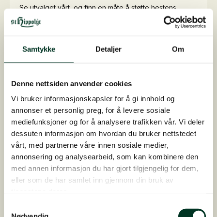
Se utvalget vårt, og finn en måte å støtte hestens
luftveier.
Les mer
Samtykke
Detaljer
Om
Denne nettsiden anvender cookies
Vi bruker informasjonskapsler for å gi innhold og
annonser et personlig preg, for å levere sosiale
mediefunksjoner og for å analysere trafikken vår. Vi deler
dessuten informasjon om hvordan du bruker nettstedet
MUSKLENE
vårt, med partnerne våre innen sosiale medier,
Få hjelp til musklene
annonsering og analysearbeid, som kan kombinere den
Se utvalget vårt, og finn en måte å støtte hestens
med annen informasjon du har gjort tilgjengelig for dem,
muskler.
eller som de har samlet inn gjennom din bruk av
Les mer
tjenestene deres.
Samtykkevalg
Nødvendig