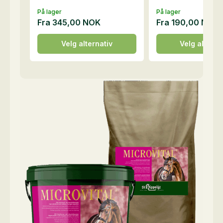
På lager
På lager
Fra
345,00
NOK
Fra
190,00
NOK
Dette
Dette
Velg alternativ
Velg alterna
produktet
produktet
har
har
flere
flere
varianter.
varianter.
Alternativene
Alternativene
kan
kan
velges
velges
på
på
produktsiden
produktsiden