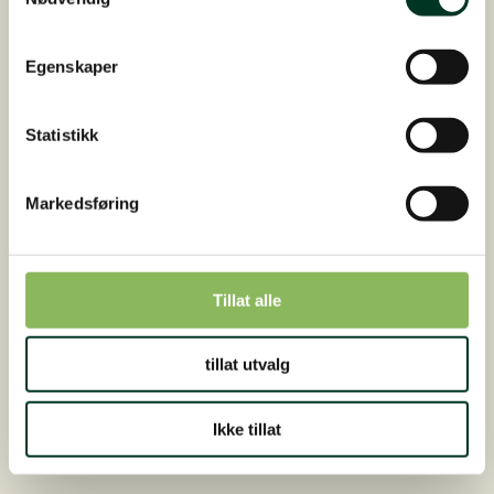
Egenskaper
Statistikk
Markedsføring
STOFFSKIFTET
Tillat alle
Få hjelp til stoffskiftet
Se utvalget vårt, og finn en måte å støtte hestens
tillat utvalg
stoffskifte
Les mer
Ikke tillat