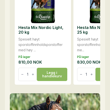
Hesta Mix Nordic Light,
Hesta Mix Nordic 
20 kg
25 kg
Spesielt høyt
Spesielt høyt
sporstoffinnholdsporstoffer
sporstoffinnhold spo
med høy ...
me...
På lager
På lager
810,00
NOK
830,00
NOK
Hesta
Hesta
Legg i
Le
Mix
Mix
handlekurv
hand
Nordic
Nordic
Light,
Pellets,
20
25
kg
kg
antall
antall