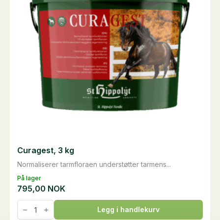
Curagest, 3 kg
Normaliserer tarmfloraen understøtter tarmens...
På lager
795,00
NOK
Curagest,
Legg i handlekurv
3
kg