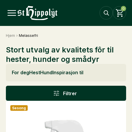
0
Hjem
›
Melassefri
Stort utvalg av kvalitets fôr til
hester, hunder og smådyr
For deg
Hest
Hund
Inspirasjon til
Filtrer
Sesong