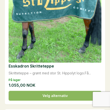
produktsiden
Esskadron Skritteteppe
Skritteteppe – grønt med stor St. Hippolyt logo.Få...
På lager
1.055,00
NOK
Dette
Velg alternativ
produktet
har