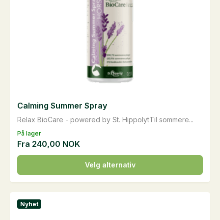
Calming Summer Spray
Relax BioCare - powered by St. HippolytTil sommere...
På lager
Fra
240,00
NOK
Dette
Velg alternativ
produktet
har
flere
Nyhet
varianter.