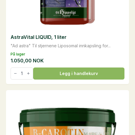
AstraVital LIQUID, 1 liter
"Ad astra" Til stjernene Liposomal innkapsling for...
På lager
1.050,00
NOK
AstraVital
Legg i handlekurv
LIQUID,
1
liter
antall