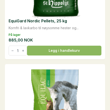
EquiGard Nordic Pellets, 25 kg
Kornfri & lavkarbo til nøysomme hester og...
På lager
885,00
NOK
EquiGard
Legg i handlekurv
Nordic
Pellets,
25
kg
antall