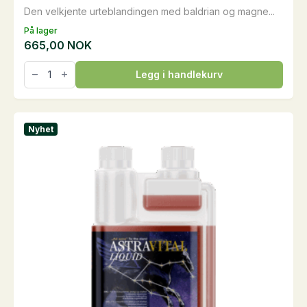
Den velkjente urteblandingen med baldrian og magne...
På lager
665,00
NOK
Anti-
Legg i handlekurv
Stress
Kräuterpellets,
3
kg
antall
Nyhet