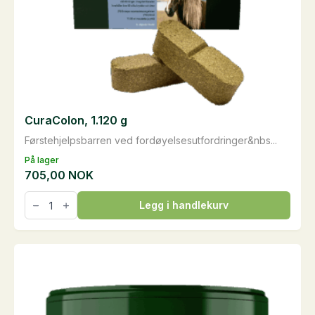
CuraColon, 1.120 g
Førstehjelpsbarren ved fordøyelsesutfordringer&nbs...
På lager
705,00
NOK
CuraColon,
Legg i handlekurv
1.120
g
antall