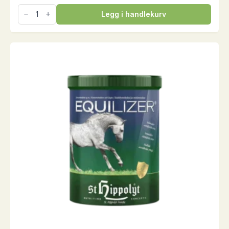
EquiLac
Legg i handlekurv
Nordic
Pellets,
25
kg
antall