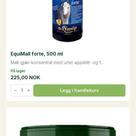
EquiMall forte, 500 ml
Malt-gjær-konsentrat med urter appetitt- og f...
På lager
225,00
NOK
EquiMall
Legg i handlekurv
forte,
500
ml
antall