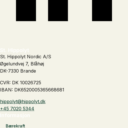
St. Hippolyt
St. Hippolyt Nordic A/S
Øgelundvej 7, Blåhøj
DK-7330 Brande
CVR: DK 10026725
IBAN: DK6520005365668681
hippolyt@hippolyt.dk
+45 7020 5344
Informasjon
Bærekraft