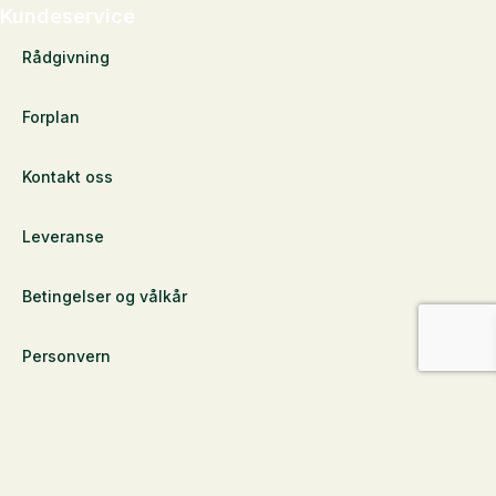
Kundeservice
Rådgivning
Forplan
Kontakt oss
Leveranse
Betingelser og vålkår
Personvern
Finn forhandler
© St. Hippolyt Nordic A/S