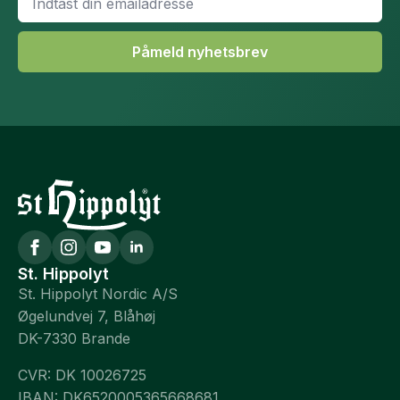
*
Påmeld nyhetsbrev
St. Hippolyt
St. Hippolyt Nordic A/S
Øgelundvej 7, Blåhøj
DK-7330 Brande
CVR: DK 10026725
IBAN: DK6520005365668681