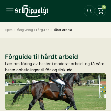
0
Hjem
›
Rådgivning
›
Fôrguide
›
Hårdt arbeid
Fôrguide til hårdt arbeid
Lær om fôring av hester i moderat arbeid, og få våre
beste anbefalinger til fôr og tilskudd.