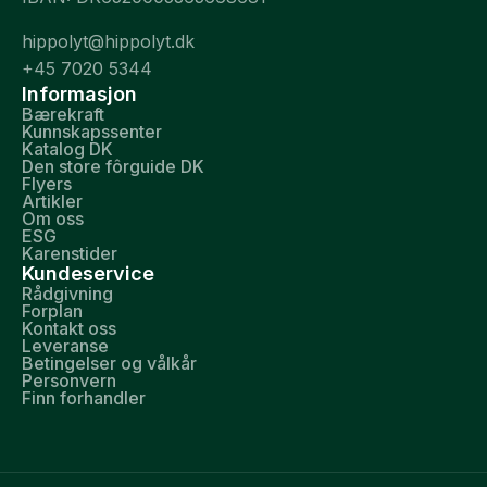
hippolyt@hippolyt.dk
+45 7020 5344
Informasjon
Bærekraft
Kunnskapssenter
Katalog DK
Den store fôrguide DK
Flyers
Artikler
Om oss
ESG
Karenstider
Kundeservice
Rådgivning
Forplan
Kontakt oss
Leveranse
Betingelser og vålkår
Personvern
Finn forhandler