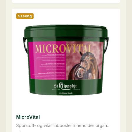
har
flere
Sesong
varianter.
Alternativene
kan
velges
på
produktsiden
MicroVital
Sporstoff- og vitaminbooster inneholder organ...