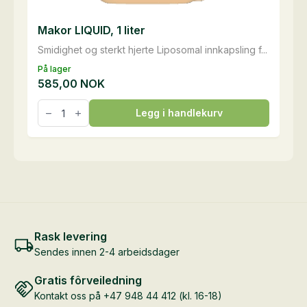
Makor LIQUID, 1 liter
Smidighet og sterkt hjerte Liposomal innkapsling f...
På lager
585,00
NOK
Makor
Legg i handlekurv
LIQUID,
1
liter
antall
Rask levering
Sendes innen 2-4 arbeidsdager
Gratis fôrveiledning
Kontakt oss på +47 948 44 412 (kl. 16-18)