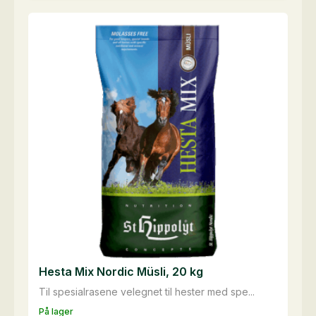
antall
Hesta Mix Nordic Müsli, 20 kg
Til spesialrasene velegnet til hester med spe...
På lager