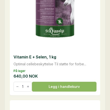
Vitamin E + Selen, 1 kg
Optimal cellebeskyttelse Til støtte for forbe...
På lager
640,00
NOK
Vitamin
Legg i handlekurv
E
+
Selen,
1
kg
antall