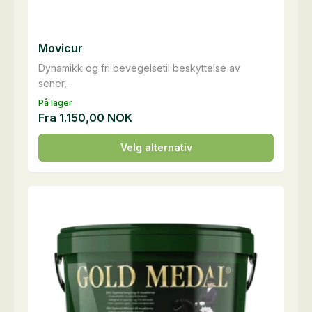
Movicur
Dynamikk og fri bevegelsetil beskyttelse av
sener,...
På lager
Fra
1.150,00
NOK
Dette
Velg alternativ
produktet
har
flere
varianter.
Alternativene
kan
velges
på
produktsiden