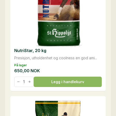
NutriStar, 20 kg
Presisjon, utholdenhet og coolness en god ami...
På lager
650,00
NOK
NutriStar,
Legg i handlekurv
20
kg
antall