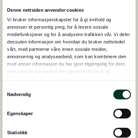
1
kg
Denne nettsiden anvender cookies
antall
Vi bruker informasjonskapsler for å gi innhold og
annonser et personlig preg, for å levere sosiale
mediefunksjoner og for å analysere trafikken vår. Vi deler
dessuten informasjon om hvordan du bruker nettstedet
vårt, med partnerne våre innen sosiale medier,
annonsering og analysearbeid, som kan kombinere den
med annen informasjon du har gjort tilgjengelig for dem,
eller som de har samlet inn gjennom din bruk av
tjenestene deres.
Samtykkevalg
Nødvendig
Egenskaper
GastroIntestinal, 3 kg
Statistikk