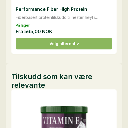
Performance Fiber High Protein
Fiberbasert proteintilskudd til hester høyt i...
På lager
Fra
565,00
NOK
Dette
Velg alternativ
produktet
har
flere
varianter.
Tilskudd som kan være
Alternativene
relevante
kan
velges
på
produktsiden