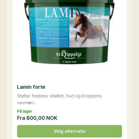
velges
på
produktsiden
Lamin forte
Støtter hestens vitalitet, hud og kroppens
vevnæri...
På lager
Fra
800,00
NOK
Dette
Velg alternativ
produktet