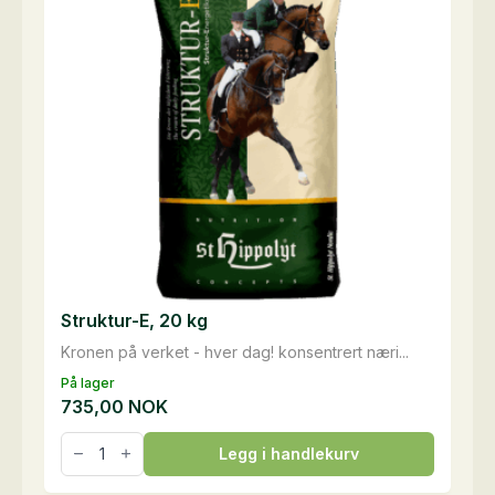
Struktur-E, 20 kg
Kronen på verket - hver dag! konsentrert næri...
På lager
735,00
NOK
Struktur-
Legg i handlekurv
E,
20
kg