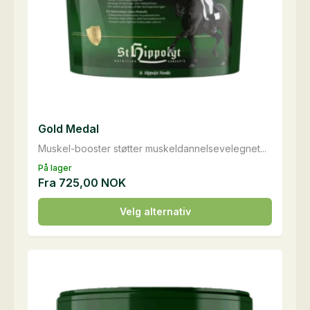
Gold Medal
Muskel-booster støtter muskeldannelsevelegnet...
På lager
Fra
725,00
NOK
Dette
Velg alternativ
produktet
har
flere
varianter.
Alternativene
kan