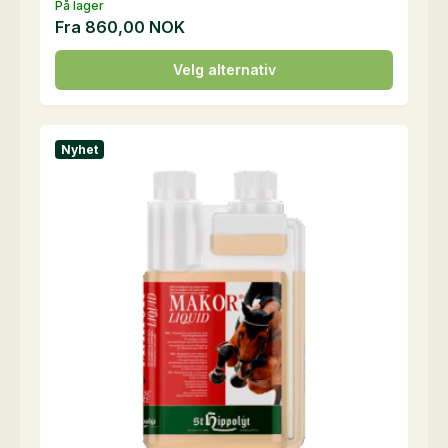
På lager
Fra
860,00
NOK
Dette
Velg alternativ
produktet
har
flere
Nyhet
varianter.
Alternativene
kan
velges
på
produktsiden