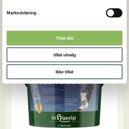
Til normalisering av mave-/tarmfunksjonen til...
På lager
Markedsføring
1.925,00
NOK
GastroIntestinal,
Legg i handlekurv
3
kg
antall
Tillat alle
tillat utvalg
Ikke tillat