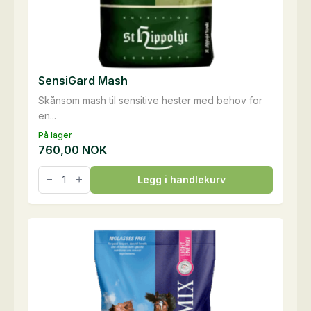
SensiGard Mash
Skånsom mash til sensitive hester med behov for
en...
På lager
760,00
NOK
SensiGard
Legg i handlekurv
Mash
antall