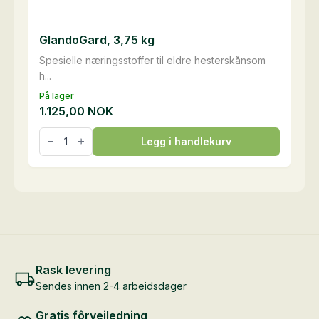
GlandoGard, 3,75 kg
Spesielle næringsstoffer til eldre hesterskånsom
h...
På lager
1.125,00
NOK
GlandoGard,
Legg i handlekurv
3,75
kg
antall
Rask levering
Sendes innen 2-4 arbeidsdager
Gratis fôrveiledning