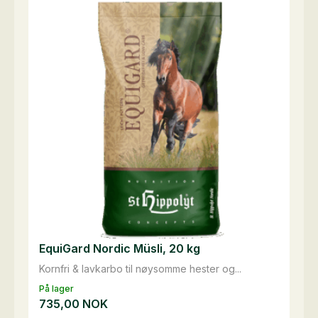
antall
EquiGard Nordic Müsli, 20 kg
Kornfri & lavkarbo til nøysomme hester og...
På lager
735,00
NOK