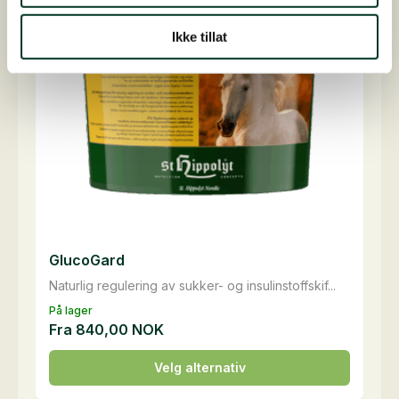
kan
velges
Ikke tillat
på
produktsiden
GlucoGard
Naturlig regulering av sukker- og insulinstoffskif...
På lager
Fra
840,00
NOK
Dette
Velg alternativ
produktet