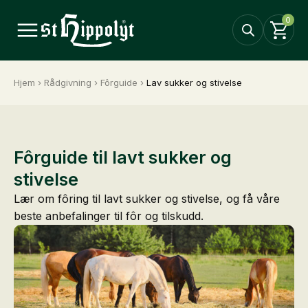
0
Hjem
›
Rådgivning
›
Fôrguide
›
Lav sukker og stivelse
Fôrguide til lavt sukker og
stivelse
Lær om fôring til lavt sukker og stivelse, og få våre
beste anbefalinger til fôr og tilskudd.