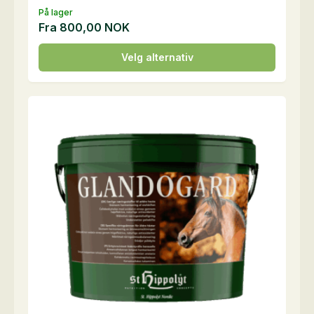
På lager
Fra
800,00
NOK
Dette
Velg alternativ
produktet
har
flere
varianter.
Alternativene
kan
velges
på
produktsiden