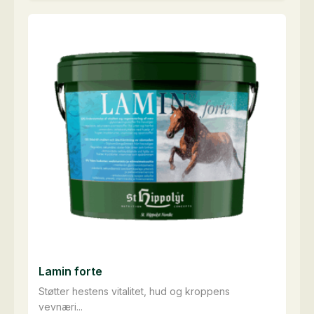
har
flere
varianter.
Alternativene
kan
velges
på
produktsiden
Lamin forte
Støtter hestens vitalitet, hud og kroppens
vevnæri...