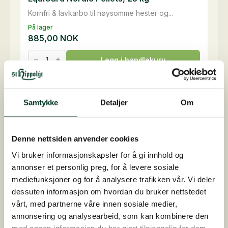
Kornfri & lavkarbo til nøysomme hester og...
På lager
885,00
NOK
EquiGard
Legg i handlekurv
Nordic
Pellets,
25
kg
antall
Samtykke
Detaljer
Om
Tilskudd til lav sukker og
stivelse
Denne nettsiden anvender cookies
Vi bruker informasjonskapsler for å gi innhold og
annonser et personlig preg, for å levere sosiale
mediefunksjoner og for å analysere trafikken vår. Vi deler
dessuten informasjon om hvordan du bruker nettstedet
vårt, med partnerne våre innen sosiale medier,
annonsering og analysearbeid, som kan kombinere den
med annen informasjon du har gjort tilgjengelig for dem,