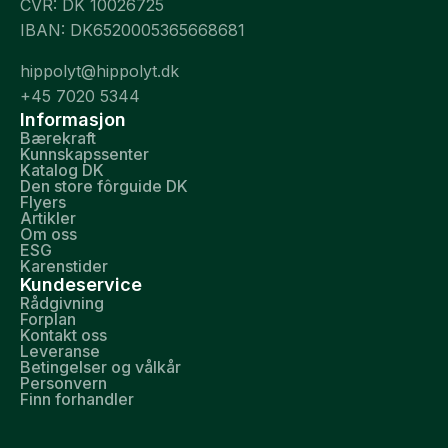
CVR: DK 10026725
IBAN: DK6520005365668681
hippolyt@hippolyt.dk
+45 7020 5344
Informasjon
Bærekraft
Kunnskapssenter
Katalog DK
Den store fôrguide DK
Flyers
Artikler
Om oss
ESG
Karenstider
Kundeservice
Rådgivning
Forplan
Kontakt oss
Leveranse
Betingelser og vålkår
Personvern
Finn forhandler