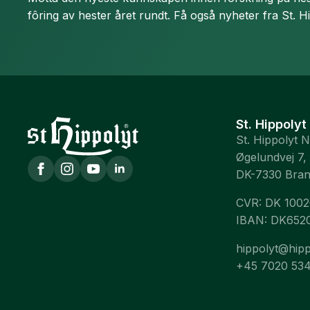
fôring av hester året rundt. Få også nyheter fra St. H
St. Hippolyt
St. Hippolyt 
Øgelundvej 7,
DK-7330 Bra
CVR: DK 100
IBAN: DK652
hippolyt@hipp
+45 7020 53