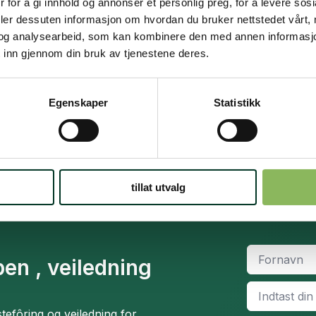
 for å gi innhold og annonser et personlig preg, for å levere sos
antall
har
deler dessuten informasjon om hvordan du bruker nettstedet vårt,
flere
og analysearbeid, som kan kombinere den med annen informasjon d
varianter.
 inn gjennom din bruk av tjenestene deres.
Alternativene
kan
velges
Egenskaper
Statistikk
på
produktsiden
Gratis fôrveiledning
Kontakt oss på +47 948 44 412 (kl. 16-18)
tillat utvalg
Fornavn
*
en , veiledning
Email
*
efôring og veiledning for