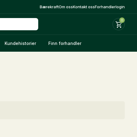
Bærekraft
Om oss
Kontakt oss
Forhandlerlogin
0
Kundehistorier
Finn forhandler