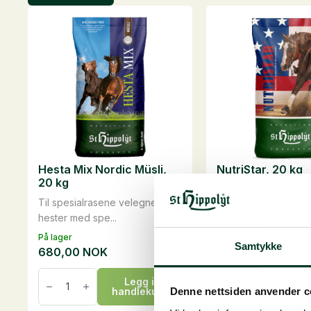
Hesta Mix Nordic Müsli,
NutriStar, 20 kg
20 kg
Presisjon, utholdenh
Til spesialrasene velegnet til
coolness en god ami.
hester med spe...
På lager
På lager
Samtykke
680,00
NOK
650,00
NOK
Hesta
NutriStar,
Legg i
L
Mix
20
handlekurv
han
Denne nettsiden anvender c
Nordic
kg
Müsli,
antall