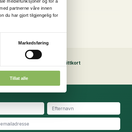
iale mediefunksjoner og for å
 med partnerne våre innen
u har gjort tilgjengelig for
Markedsføring
Sikker betaling med kredittkort
Tillat alle
Efternavn
*