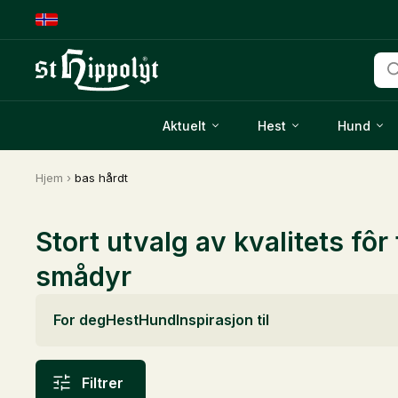
Pro
sea
Aktuelt
Hest
Hund
Hjem
›
bas hårdt
Stort utvalg av kvalitets fôr 
smådyr
For deg
Hest
Hund
Inspirasjon til
Filtrer