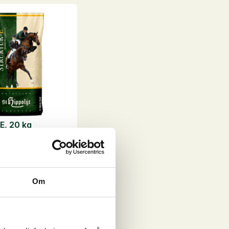
E, 20 kg
verket - hver
trert næri...
Om
NOK
Legg i
handlekurv