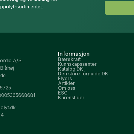
ippolyt-sortimentet.
Informasjon
Bærekraft
Nordic A/S
Kunnskapssenter
 Blåhøj
Katalog DK
Den store fôrguide DK
nde
Flyers
Artikler
26725
Om oss
ESG
0005365668681
Karenstider
olyt.dk
44