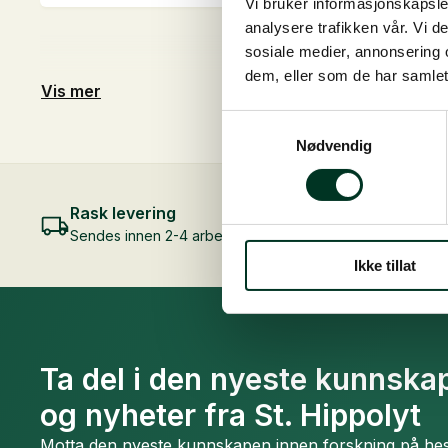
Vi bruker informasjonskapsler
20
kg
analysere trafikken vår. Vi 
antall
sosiale medier, annonsering 
dem, eller som de har samlet
Vis mer
Samtykkevalg
Nødvendig
Rask levering
Sendes innen 2-4 arbeidsdager
Ikke tillat
Ta del i den nyeste kunnskap
og nyheter fra St. Hippolyt
Motta den nyeste kunnskapen innen forskning på hest