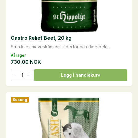
Gastro Relief Beet, 20 kg
Særdeles maveskånsomt fiberfôr naturlige pekt...
På lager
730,00
NOK
Gastro
Legg i handlekurv
Relief
Beet,
20
kg
antall
Sesong