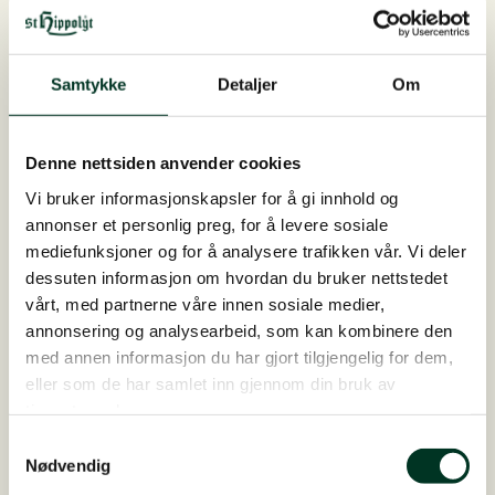
varianter.
Alternativene
kan
Samtykke
Detaljer
Om
velges
på
produktsiden
Denne nettsiden anvender cookies
Vi bruker informasjonskapsler for å gi innhold og
annonser et personlig preg, for å levere sosiale
mediefunksjoner og for å analysere trafikken vår. Vi deler
dessuten informasjon om hvordan du bruker nettstedet
vårt, med partnerne våre innen sosiale medier,
annonsering og analysearbeid, som kan kombinere den
med annen informasjon du har gjort tilgjengelig for dem,
eller som de har samlet inn gjennom din bruk av
tjenestene deres.
Muscle Rice, 25 kg
Samtykkevalg
Nødvendig
Lavglykemisk energifôr som pellets spesielt v...