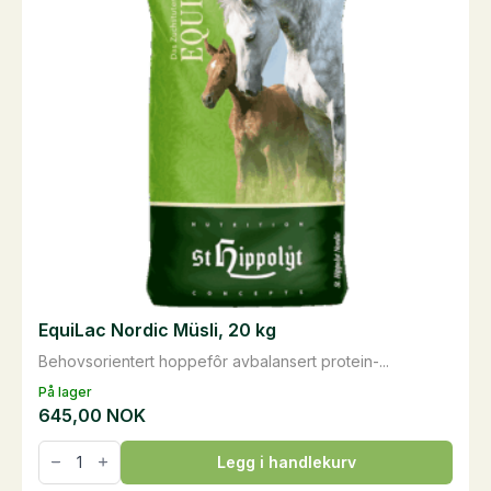
EquiLac Nordic Müsli, 20 kg
Behovsorientert hoppefôr avbalansert protein-...
På lager
645,00
NOK
EquiLac
Legg i handlekurv
Nordic
Müsli,