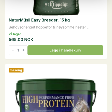
NaturMüsli Easy Breeder, 15 kg
Behovsorientert hoppefôr til nøysomme hester ...
På lager
565,00
NOK
NaturMüsli
Legg i handlekurv
Easy
Breeder,
15
kg
antall
Sesong