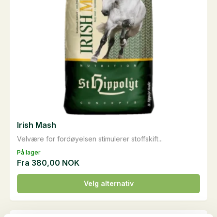
Irish Mash
Velvære for fordøyelsen stimulerer stoffskift...
På lager
Fra
380,00
NOK
Dette
Velg alternativ
produktet
har
flere