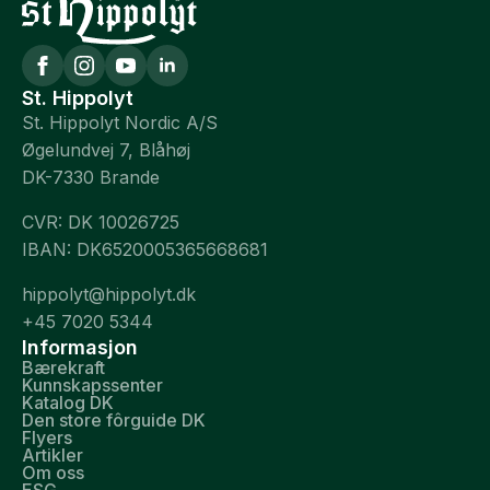
St. Hippolyt
St. Hippolyt Nordic A/S
Øgelundvej 7, Blåhøj
DK-7330 Brande
CVR: DK 10026725
IBAN: DK6520005365668681
hippolyt@hippolyt.dk
+45 7020 5344
Informasjon
Bærekraft
Kunnskapssenter
Katalog DK
Den store fôrguide DK
Flyers
Artikler
Om oss
ESG