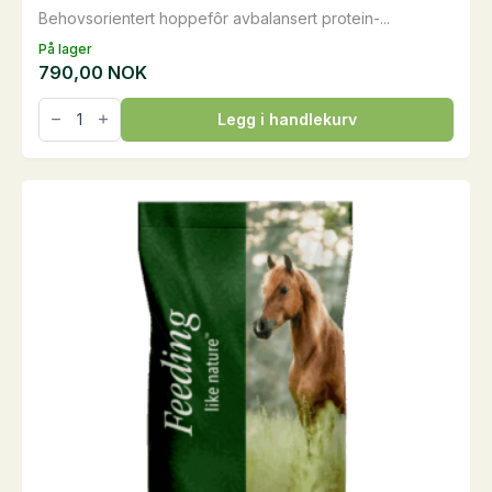
Behovsorientert hoppefôr avbalansert protein-...
På lager
790,00
NOK
EquiLac
Legg i handlekurv
Nordic
Pellets,
25
kg
antall