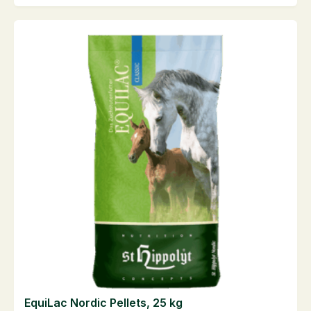
20
kg
antall
EquiLac Nordic Pellets, 25 kg