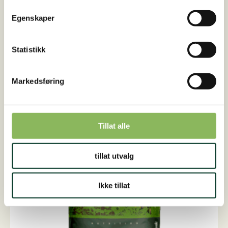
På lager
995,00
NOK
Egenskaper
Muscle
Legg i handlekurv
Rice,
25
Statistikk
kg
antall
Markedsføring
Tillat alle
tillat utvalg
Ikke tillat