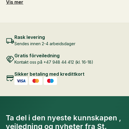
Alternativene
Vis mer
kan
velges
på
produktsiden
Rask levering
Sendes innen 2-4 arbeidsdager
Gratis fôrveiledning
Kontakt oss på +47 948 44 412 (kl. 16-18)
Sikker betaling med kredittkort
Ta del i den nyeste kunnskapen ,
veiledning og nyheter fra St.