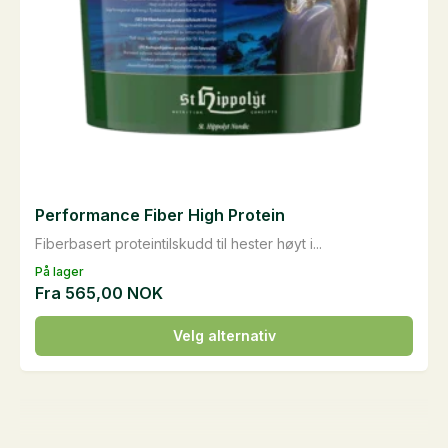
Performance Fiber High Protein
Fiberbasert proteintilskudd til hester høyt i...
På lager
Fra
565,00
NOK
Dette
Velg alternativ
produktet
har
flere
varianter.