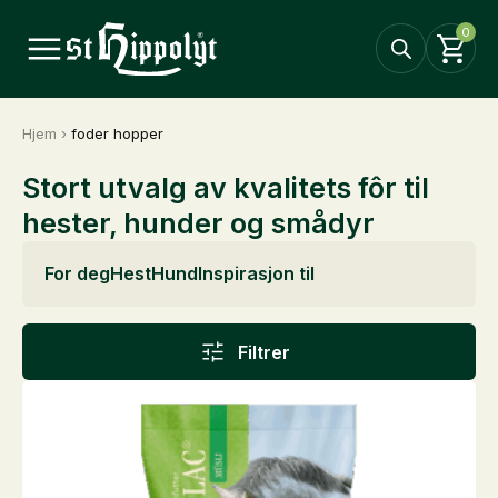
0
Hjem
›
foder hopper
Stort utvalg av kvalitets fôr til
hester, hunder og smådyr
For deg
Hest
Hund
Inspirasjon til
Filtrer