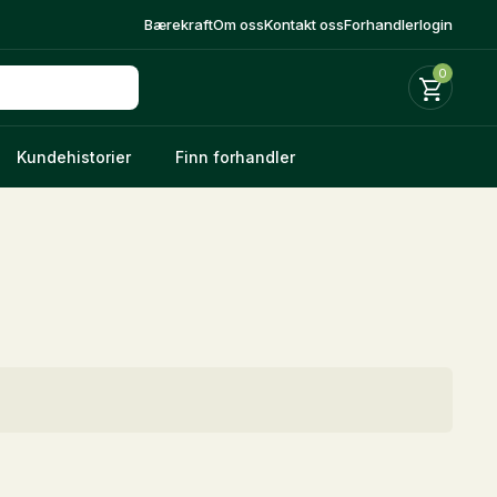
Bærekraft
Om oss
Kontakt oss
Forhandlerlogin
0
Kundehistorier
Finn forhandler