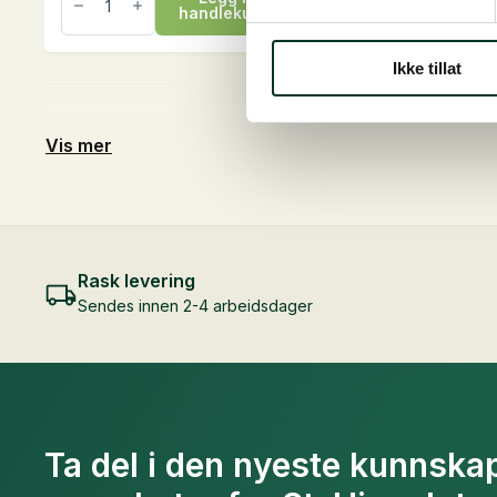
Grain
handlekurv
Free,
15
kg
Ikke tillat
antall
Vis mer
Rask levering
Sendes innen 2-4 arbeidsdager
Ta del i den nyeste kunnskap