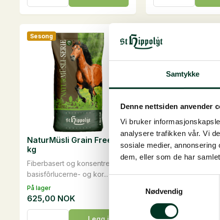
20
25
kg
kg
antall
antall
Sesong
Samtykke
Denne nettsiden anvender c
Vi bruker informasjonskapsler
analysere trafikken vår. Vi 
NaturMüsli Grain Free, 15
sosiale medier, annonsering 
kg
dem, eller som de har samlet
Fiberbasert og konsentrert
basisfôrlucerne- og kor...
Samtykkevalg
På lager
Nødvendig
625,00
NOK
NaturMüsli
Legg i