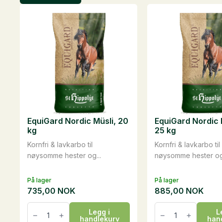
EquiGard Nordic Müsli, 20
EquiGard Nordic P
kg
25 kg
Kornfri & lavkarbo til
Kornfri & lavkarbo til
nøysomme hester og...
nøysomme hester og.
På lager
På lager
735,00
NOK
885,00
NOK
EquiGard
EquiGard
Legg i
L
Nordic
Nordic
handlekurv
han
Müsli,
Pellets,