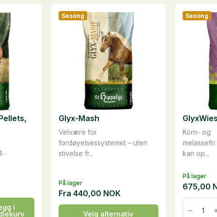
Sesong
Sesong
ellets,
Glyx-Mash
GlyxWies
Velvære for
Korn- og
fordøyelsessystemet – uten
melassefri
..
stivelse fr...
kan op...
På lager
På lager
675,00
Fra
440,00
NOK
GlyxWie
egg i
Müsli,
Dette
dlekurv
Velg alternativ
15