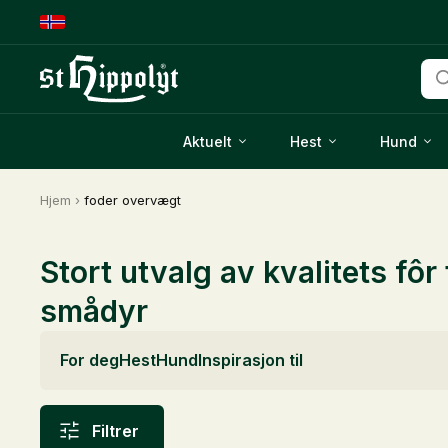
Pro
sea
Aktuelt
Hest
Hund
Hjem
›
foder overvægt
Stort utvalg av kvalitets fôr 
smådyr
For deg
Hest
Hund
Inspirasjon til
Filtrer