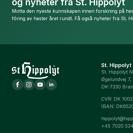
og nyheter fra St. Hippolyt
Motta den nyeste kunnskapen innen forskning på hest
fôring av hester året rundt. Få også nyheter fra St. H
St. Hippolyt
St. Hippolyt 
Øgelundvej 7,
DK-7330 Bra
CVR: DK 100
IBAN: DK652
hippolyt@hipp
+45 7020 53