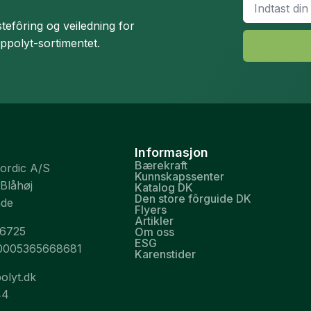
*
efôring og veiledning for
ippolyt-sortimentet.
Informasjon
Bærekraft
Nordic A/S
Kunnskapssenter
 Blåhøj
Katalog DK
Den store fôrguide DK
nde
Flyers
Artikler
26725
Om oss
ESG
0005365668681
Karenstider
olyt.dk
44