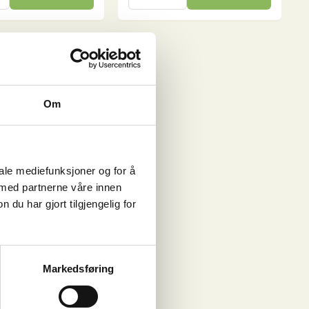
Light,
20
kg
antall
Om
iale mediefunksjoner og for å
 med partnerne våre innen
u har gjort tilgjengelig for
Markedsføring