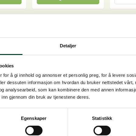
produktet
kg
antall
har
flere
varianter.
Alternativene
kan
Detaljer
velges
på
produktsiden
ookies
 for å gi innhold og annonser et personlig preg, for å levere sos
deler dessuten informasjon om hvordan du bruker nettstedet vårt,
og analysearbeid, som kan kombinere den med annen informasjon d
 inn gjennom din bruk av tjenestene deres.
Egenskaper
Statistikk