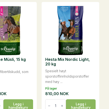
e Müsli, 15 kg
Hesta Mix Nordic Light,
20 kg
Spesielt høyt
 fibertilskudd, som
sporstoffinnholdsporstoffer
med høy ...
På lager
NOK
810,00
NOK
se
Hesta
Legg i
Legg i
Mix
handlekurv
handlekurv
Nordic