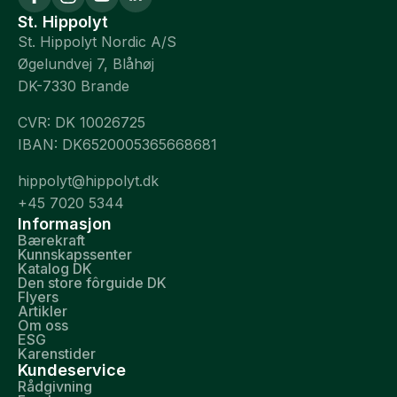
St. Hippolyt
St. Hippolyt Nordic A/S
Øgelundvej 7, Blåhøj
DK-7330 Brande
CVR: DK 10026725
IBAN: DK6520005365668681
hippolyt@hippolyt.dk
+45 7020 5344
Informasjon
Bærekraft
Kunnskapssenter
Katalog DK
Den store fôrguide DK
Flyers
Artikler
Om oss
ESG
Karenstider
Kundeservice
Rådgivning