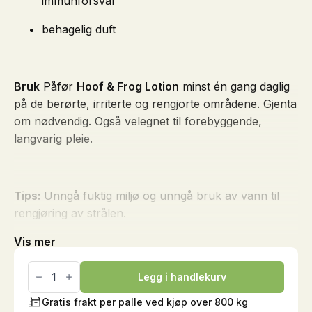
immunforsvar
behagelig duft
Bruk
Påfør
Hoof & Frog Lotion
minst én gang daglig
på de berørte, irriterte og rengjorte områdene. Gjenta
om nødvendig. Også velegnet til forebyggende,
langvarig pleie.
Tips:
Unngå fuktig miljø og unngå bruk av vann til
rengjøring av strålen.
Vis mer
Hoof
&
Legg i handlekurv
Frog
Lotion,
Gratis frakt per palle ved kjøp over 800 kg
0,25