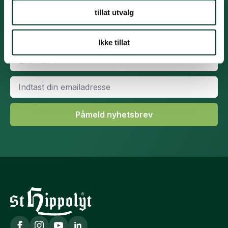
hestefôring og veiledning for fôring av hester året
tillat utvalg
rundt. Få også nyheter fra St. Hippolyt-sortimentet.
Fornavn
*
Ikke tillat
Efternavn
*
Email
*
Påmeld nyhetsbrev