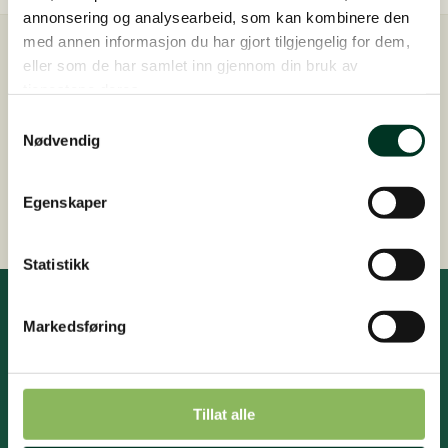
annonsering og analysearbeid, som kan kombinere den
med annen informasjon du har gjort tilgjengelig for dem,
Rask levering
eller som de har samlet inn gjennom din bruk av
Sendes innen 2-4 arbeidsdager
tjenestene deres.
Samtykkevalg
Gratis fôrveiledning
Nødvendig
Kontakt oss på +47 948 44 412 (kl. 16-18)
Sikker betaling med kredittkort
Egenskaper
Statistikk
Markedsføring
Ta del i den nyeste kunnskapen ,
veiledning og nyheter fra St.
Hippolyt
Tillat alle
Motta den nyeste kunnskapen innen forskning på