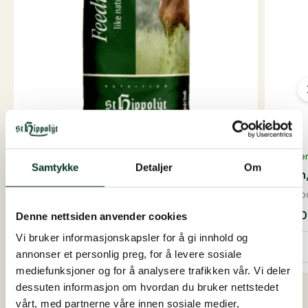
På lager
På lage
Samtykke
Detaljer
Om
Muscle Protein, 25 kg
Biotin
Fiberbasert proteinfôr i pelletsform spesielt...
Hovboos
1.015,00
NOK
625,
Denne nettsiden anvender cookies
Muscle
Biotin,
Vi bruker informasjonskapsler for å gi innhold og
Protein,
1
Legg i handlekurv
annonser et personlig preg, for å levere sosiale
25
kg
kg
antall
mediefunksjoner og for å analysere trafikken vår. Vi deler
antall
dessuten informasjon om hvordan du bruker nettstedet
vårt, med partnerne våre innen sosiale medier,