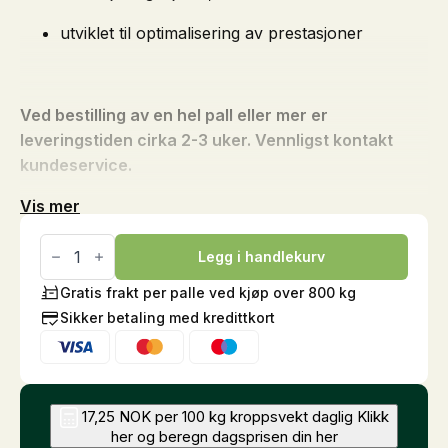
utviklet til optimalisering av prestasjoner
Ved bestilling av en hel pall eller mer er
leveringstiden cirka 2-3 uker. Vennligst kontakt
kundeservice.
Vis mer
Int.
Sports
Legg i handlekurv
Champions
Claim,
Gratis frakt per palle ved kjøp over 800 kg
20
Sikker betaling med kredittkort
kg
antall
17,25 NOK per 100 kg kroppsvekt daglig
Klikk
her og beregn dagsprisen din her