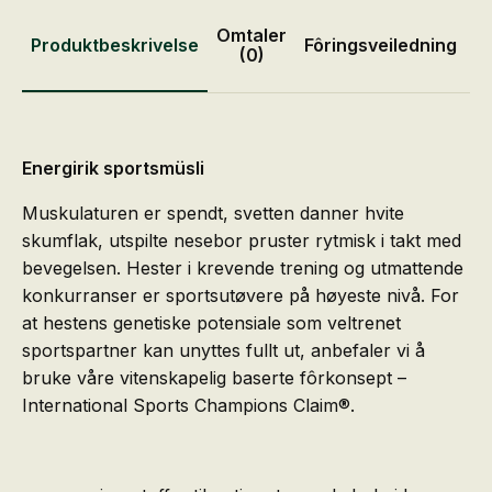
Omtaler
Produktbeskrivelse
Fôringsveiledning
P
(0)
Energirik sportsmüsli
Muskulaturen er spendt, svetten danner hvite
skumflak, utspilte nesebor pruster rytmisk i takt med
bevegelsen. Hester i krevende trening og utmattende
konkurranser er sportsutøvere på høyeste nivå. For
at hestens genetiske potensiale som veltrenet
sportspartner kan unyttes fullt ut, anbefaler vi å
bruke våre vitenskapelig baserte fôrkonsept –
International Sports Champions Claim®.