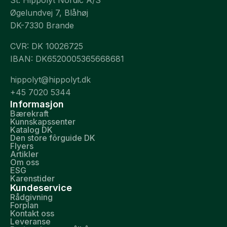
St. Hippolyt Nordic A/S
Øgelundvej 7, Blåhøj
DK-7330 Brande
CVR: DK 10026725
IBAN: DK6520005365668681
hippolyt@hippolyt.dk
+45 7020 5344
Informasjon
Bærekraft
Kunnskapssenter
Katalog DK
Den store fôrguide DK
Flyers
Artikler
Om oss
ESG
Karenstider
Kundeservice
Rådgivning
Forplan
Kontakt oss
Leveranse