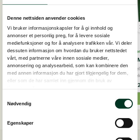
Denne nettsiden anvender cookies
Vi bruker informasjonskapsler for å gi innhold og
annonser et personlig preg, for å levere sosiale
mediefunksjoner og for å analysere trafikken vår. Vi deler
dessuten informasjon om hvordan du bruker nettstedet
På lage
På lager
vårt, med partnerne våre innen sosiale medier,
Gold 
Muscle Rice, 25 kg
annonsering og analysearbeid, som kan kombinere den
Muskel
med annen informasjon du har gjort tilgjengelig for dem,
Lavglykemisk energifôr som pellets spesielt v...
muskel
eller som de har samlet inn gjennom din bruk av
995,00
NOK
Fra
7
tjenestene deres.
Muscle
Dette
Rice,
Samtykkevalg
Legg i handlekurv
25
produ
Nødvendig
kg
har
antall
flere
Egenskaper
varian
Altern