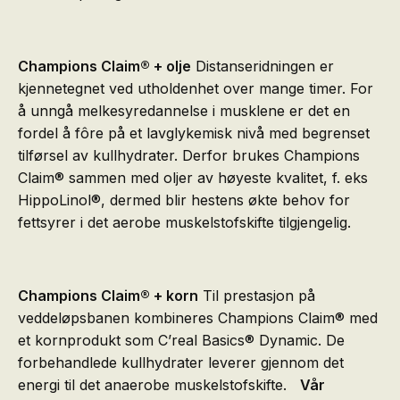
Champions Claim® + olje
Distanseridningen er
kjennetegnet ved utholdenhet over mange timer. For
å unngå melkesyredannelse i musklene er det en
fordel å fôre på et lavglykemisk nivå med begrenset
tilførsel av kullhydrater. Derfor brukes Champions
Claim® sammen med oljer av høyeste kvalitet, f. eks
HippoLinol®, dermed blir hestens økte behov for
fettsyrer i det aerobe muskelstofskifte tilgjengelig.
Champions Claim® + korn
Til prestasjon på
veddeløpsbanen kombineres Champions Claim® med
et kornprodukt som C’real Basics® Dynamic. De
forbehandlede kullhydrater leverer gjennom det
energi til det anaerobe muskelstofskifte.
Vår