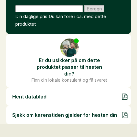
Angi hestens vekt (kg)
Beregn
Din daglige pris
Du kan fôre i ca.
med dette
produktet
Er du usikker på om dette
produktet passer til hesten
din?
Finn din lokale konsulent og få svaret
Hent datablad
Sjekk om karenstiden gjelder for hesten din