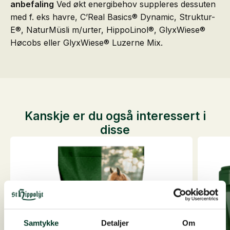
anbefaling
Ved økt energibehov suppleres dessuten
med f. eks havre, C’Real Basics® Dynamic, Struktur-
E®, NaturMüsli m/urter, HippoLinol®, GlyxWiese®
Høcobs eller GlyxWiese® Luzerne Mix.
Kanskje er du også interessert i
disse
Samtykke
Detaljer
Om