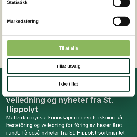
kan
Statistikk
Rask levering
velges
Sendes innen 2-4 arbeidsdager
på
Markedsføring
Gratis fôrveiledning
produ
Kontakt oss på +47 948 44 412 (kl. 16-18)
Sikker betaling med kredittkort
Tillat alle
tillat utvalg
Ikke tillat
Ta del i den nyeste kunnskapen ,
veiledning og nyheter fra St.
Hippolyt
Motta den nyeste kunnskapen innen forskning på
hestefôring og veiledning for fôring av hester året
rundt. Få også nyheter fra St. Hippolyt-sortimentet.