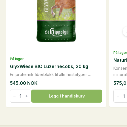
På lage
På lager
Natur
GlyxWiese BIO Luzernecobs, 20 kg
Konsen
En proteinrik fiberblokk til alle hestetyper ...
minerale
545,00
NOK
575,
GlyxWiese
NaturM
BIO
med
Legg i handlekurv
Luzernecobs,
urter,
20
15kg
kg
antall
antall