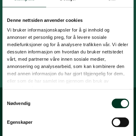
rundt. Få også nyheter fra St. Hippolyt-sortimentet.
Fornavn
*
Denne nettsiden anvender cookies
Efternavn
Vi bruker informasjonskapsler for å gi innhold og
*
annonser et personlig preg, for å levere sosiale
Email
mediefunksjoner og for å analysere trafikken vår. Vi deler
*
dessuten informasjon om hvordan du bruker nettstedet
vårt, med partnerne våre innen sosiale medier,
Påmeld nyhetsbrev
annonsering og analysearbeid, som kan kombinere den
med annen informasjon du har gjort tilgjengelig for dem,
eller som de har samlet inn gjennom din bruk av
tjenestene deres.
Samtykkevalg
Nødvendig
Egenskaper