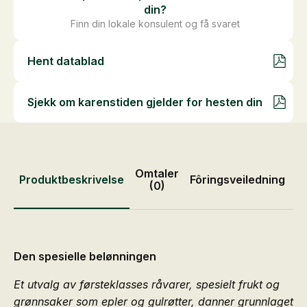
din?
Finn din lokale konsulent og få svaret
Hent datablad
Sjekk om karenstiden gjelder for hesten din
Omtaler
Produktbeskrivelse
Fôringsveiledning
P
(0)
Den spesielle belønningen
Et utvalg av førsteklasses råvarer, spesielt frukt og
grønnsaker som epler og gulrøtter, danner grunnlaget