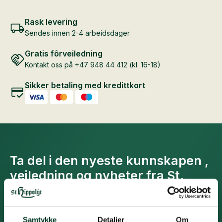
Rask levering
Sendes innen 2-4 arbeidsdager
Gratis fôrveiledning
Kontakt oss på +47 948 44 412 (kl. 16-18)
Sikker betaling med kredittkort
Ta del i den nyeste kunnskapen ,
veiledning og nyheter fra St.
Hippolyt
Motta den nyeste kunnskapen innen forskning på
hestefôring og veiledning for fôring av hester året
Samtykke
Detaljer
Om