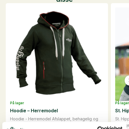
På lager
På lage
Hoodie – Herremodel
St. H
Hoodie - Herremodel Afslappet, behagelig og
St. Hi
modebe...
behagel