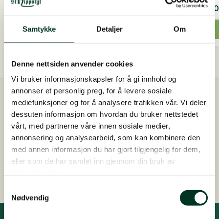
700,00
NOK
700,
Dette
Dette
Samtykke
Detaljer
Om
Velg alternativ
produktet
produ
har
har
flere
flere
Denne nettsiden anvender cookies
varianter.
varian
Vi bruker informasjonskapsler for å gi innhold og
Alternativene
Altern
annonser et personlig preg, for å levere sosiale
kan
kan
Rask levering
mediefunksjoner og for å analysere trafikken vår. Vi deler
velges
velges
Sendes innen 2-4 arbeidsdager
dessuten informasjon om hvordan du bruker nettstedet
på
på
vårt, med partnerne våre innen sosiale medier,
Gratis fôrveiledning
produktsiden
produ
annonsering og analysearbeid, som kan kombinere den
Kontakt oss på +47 948 44 412 (kl. 16-18)
med annen informasjon du har gjort tilgjengelig for dem,
eller som de har samlet inn gjennom din bruk av
Sikker betaling med kredittkort
tjenestene deres.
Samtykkevalg
Nødvendig