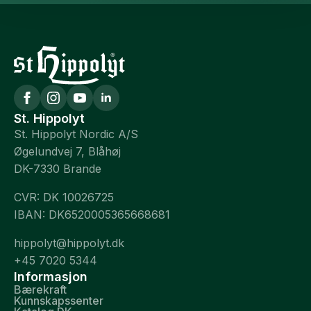
St. Hippolyt
St. Hippolyt Nordic A/S
Øgelundvej 7, Blåhøj
DK-7330 Brande
CVR: DK 10026725
IBAN: DK6520005365668681
hippolyt@hippolyt.dk
+45 7020 5344
Informasjon
Bærekraft
Kunnskapssenter