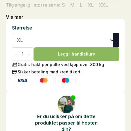
Tilgjengelig i størrelsene: S – M – L – XL – XXL
Vis mer
Størrelse
Polo-
shirt
Legg i handlekurv
-
Herremodell
Gratis frakt per palle ved kjøp over 800 kg
antall
Sikker betaling med kredittkort
Er du usikker på om dette
produktet passer til hesten
din?