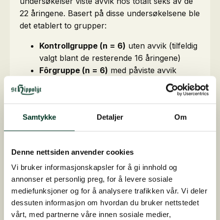
undersøkelser viste avvik hos totalt seks av de
22 åringene. Basert på disse undersøkelsene ble
det etablert to grupper:
Kontrollgruppe (n = 6)
uten avvik (tilfeldig
valgt blant de resterende 16 åringene)
Fôrgruppe (n = 6)
med påviste avvik
Begge gruppene mottok daglig like mengder av
en standard diett inkludert grovfôr. Fôrgruppen
fikk i tillegg et tilskudd på 50 g
Fohlengold
Samtykke
Detaljer
Om
BoneCare
over en periode på 90 dager. Før og
etter fôringsperioden ble bentetthet,
blodplasmakonsentrasjon samt ekspresjon av
Denne nettsiden anvender cookies
viktige nøkkelgener og mediatorer for brusk- og
Vi bruker informasjonskapsler for å gi innhold og
knokkelvekst undersøkt.
annonser et personlig preg, for å levere sosiale
mediefunksjoner og for å analysere trafikken vår. Vi deler
Resultatet viste at fôrgruppen som fikk
dessuten informasjon om hvordan du bruker nettstedet
Fohlengold BoneCare
, hadde bedre bentetthet,
vårt, med partnerne våre innen sosiale medier,