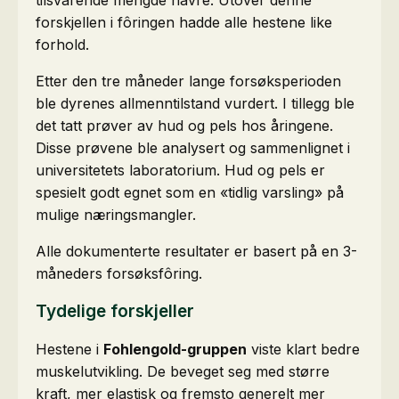
tilsvarende mengde havre. Utover denne
forskjellen i fôringen hadde alle hestene like
forhold.
Etter den tre måneder lange forsøksperioden
ble dyrenes allmenntilstand vurdert. I tillegg ble
det tatt prøver av hud og pels hos åringene.
Disse prøvene ble analysert og sammenlignet i
universitetets laboratorium. Hud og pels er
spesielt godt egnet som en «tidlig varsling» på
mulige næringsmangler.
Alle dokumenterte resultater er basert på en 3-
måneders forsøksfôring.
Tydelige forskjeller
Hestene i
Fohlengold-gruppen
viste klart bedre
muskelutvikling. De beveget seg med større
kraft, mer elastisk og fremsto generelt mer