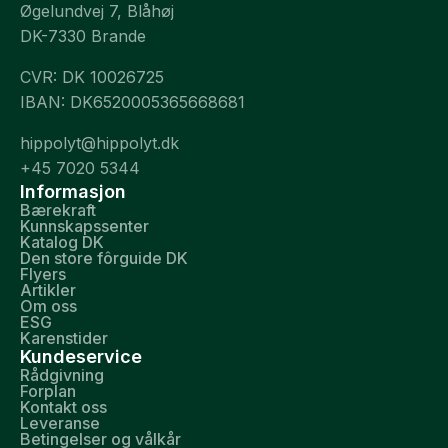
Øgelundvej 7, Blåhøj
DK-7330 Brande
CVR: DK 10026725
IBAN: DK6520005365668681
hippolyt@hippolyt.dk
+45 7020 5344
Informasjon
Bærekraft
Kunnskapssenter
Katalog DK
Den store fôrguide DK
Flyers
Artikler
Om oss
ESG
Karenstider
Kundeservice
Rådgivning
Forplan
Kontakt oss
Leveranse
Betingelser og vålkår