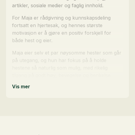
artikler, sosiale medier og faglig innhold.
For Maja er rådgivning og kunnskapsdeling
fortsatt en hjertesak, og hennes største
motivasjon er å gjøre en positiv forskjell for
både hest og eier.
Maja eier selv et par nøysomme hester som går
på utegang, og hun har fokus på å holde
hestene så naturlig som mulig, med rikelig
tilgang på godt høy, bevegelse og berikelse.
Vis mer