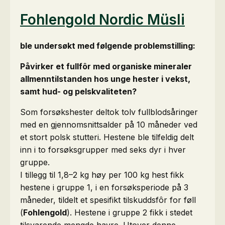
Fohlengold Nordic Müsli
ble undersøkt med følgende problemstilling:
Påvirker et fullfôr med organiske mineraler
allmenntilstanden hos unge hester i vekst,
samt hud- og pelskvaliteten?
Som forsøkshester deltok tolv fullblodsåringer
med en gjennomsnittsalder på 10 måneder ved
et stort polsk stutteri. Hestene ble tilfeldig delt
inn i to forsøksgrupper med seks dyr i hver
gruppe.
I tillegg til 1,8–2 kg høy per 100 kg hest fikk
hestene i gruppe 1, i en forsøksperiode på 3
måneder, tildelt et spesifikt tilskuddsfôr for føll
(
Fohlengold
). Hestene i gruppe 2 fikk i stedet