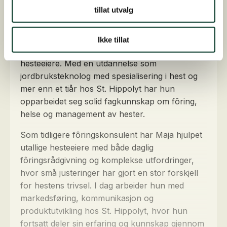
Skrevet av
tillat utvalg
Maja Knudsen
Maja Mandrup Knudsen har gjennom mange år
Ikke tillat
vært en kjent og betrodd rådgiver blant danske
hesteeiere. Med en utdannelse som
jordbruksteknolog med spesialisering i hest og
mer enn et tiår hos St. Hippolyt har hun
opparbeidet seg solid fagkunnskap om fôring,
helse og management av hester.
Som tidligere fôringskonsulent har Maja hjulpet
utallige hesteeiere med både daglig
fôringsrådgivning og komplekse utfordringer,
hvor små justeringer har gjort en stor forskjell
for hestens trivsel. I dag arbeider hun med
markedsføring, kommunikasjon og
produktutvikling hos St. Hippolyt, hvor hun
fortsatt deler sin erfaring og kunnskap gjennom