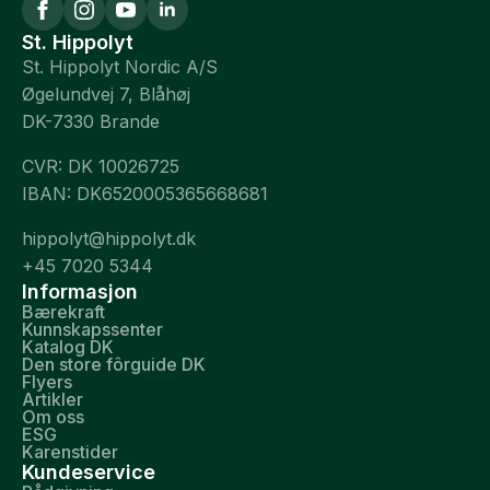
St. Hippolyt
St. Hippolyt Nordic A/S
Øgelundvej 7, Blåhøj
DK-7330 Brande
CVR: DK 10026725
IBAN: DK6520005365668681
hippolyt@hippolyt.dk
+45 7020 5344
Informasjon
Bærekraft
Kunnskapssenter
Katalog DK
Den store fôrguide DK
Flyers
Artikler
Om oss
ESG
Karenstider
Kundeservice