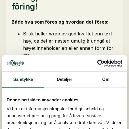
fôring!
Både hva som fôres og hvordan det fôres:
Bruk heller wrap av god kvalitet enn tørt
høy, da det er nesten umulig å unngå at
høyet inneholder en eller annen form for
støv.
Noen hester trenger fuktig ensilage, mens
andre har det fint med tørr. Skal du bruke
høy er dampet høy bedre enn bløtlagt høy,
Samtykke
Detaljer
Om
da dette gir større mengder
mikroorganismer på kort tid.
Det anbefales å fôre grovfôr på bakken
Denne nettsiden anvender cookies
slik at hesten spiser med hodet lavt. Det
Vi bruker informasjonskapsler for å gi innhold og
hjelper med naturlig transport av slim og
annonser et personlig preg, for å levere sosiale
støv ut av lungene.
mediefunksjoner og for å analysere trafikken vår. Vi deler
Noen hester har også utfordringer med