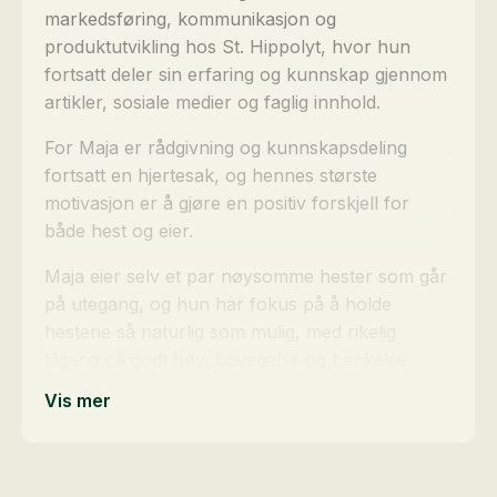
markedsføring, kommunikasjon og
produktutvikling hos St. Hippolyt, hvor hun
fortsatt deler sin erfaring og kunnskap gjennom
artikler, sosiale medier og faglig innhold.
For Maja er rådgivning og kunnskapsdeling
fortsatt en hjertesak, og hennes største
motivasjon er å gjøre en positiv forskjell for
både hest og eier.
Maja eier selv et par nøysomme hester som går
på utegang, og hun har fokus på å holde
hestene så naturlig som mulig, med rikelig
tilgang på godt høy, bevegelse og berikelse.
Vis mer