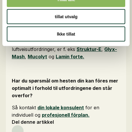
med en større mengde prebiotiske ingredienser,
som det kan trives på.
tillat utvalg
Ikke tillat
Produkter i St. Hippolyts sortiment, som er
spesielt velegnede til hester med
luftveisutfordringer, er f. eks
Struktur-E
,
Glyx-
Mash
,
Mucolyt
og
Lamin forte.
Har du spørsmål om hesten din kan fôres mer
optimalt i forhold til utfordringene den står
overfor?
Så kontakt
din lokale konsulent
for en
individuell og
profesjonell fôrplan.
Del denne artikkel