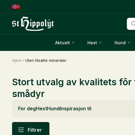
Pro
sea
Aktuelt
Hest
Hund
Hjem
›
Uten tilsatte mineraler
Stort utvalg av kvalitets fôr 
smådyr
For deg
Hest
Hund
Inspirasjon til
Filtrer