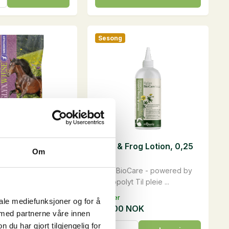
obs,
Sesong
e Wiesentaler,
Hoof & Frog Lotion, 0,25
Om
liter
råfibre av høyeste
Relax BioCare - powered by
t al...
St. Hippolyt Til pleie ...
På lager
iale mediefunksjoner og for å
NOK
354,00
NOK
 med partnerne våre innen
se
Hoof
u har gjort tilgjengelig for