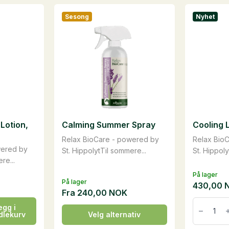
Sesong
Nyhet
Lotion,
Calming Summer Spray
Cooling L
Relax BioCare - powered by
Relax Bio
wered by
St. HippolytTil sommere...
St. Hippol
re...
På lager
På lager
430,00
Fra
240,00
NOK
Cooling
egg i
Lotion,
Dette
dlekurv
Velg alternativ
0,5
produktet
liter