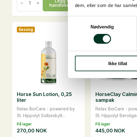
Legg i
L
Høycobs,
Müsli,
handlekurv
han
dem, eller som de har samlet
20
15
kg
kg
antall
antall
Samtykkevalg
Nødvendig
Sesong
Ikke tillat
Horse Sun Lotion, 0,25
HorseClay Calmi
liter
sampak
Relax BioCare - powered by
Relax BioCare - po
St. Hippolyt Solbeskytt...
St. Hippolyt Berolige
På lager
På lager
270,00
NOK
445,00
NOK