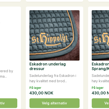
antall
har
flere
varianter.
Alternativene
kan
velges
på
produktsiden
Eskadron underlag
Eskadron
dressur
Sprang/
wered by
Sadelunderlag fra Eskadron i
Sadelunder
ma...
høy kvalitet med brod...
høy kvalite
På lager
På lager
430,00
NOK
430,00
Dette
Dette
tiv
Velg alternativ
Ve
produktet
produkte