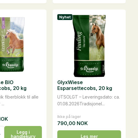
har
flere
Nyhet
varianter.
vene
Alternativene
kan
velges
på
iden
produktsiden
se BIO
GlyxWiese
obs, 20 kg
Esparsettecobs, 20 kg
ik fiberblokk til alle
UTSOLGT – Leveringsdato: ca.
...
01.08.2026Tradisjonel...
Ikke på lager
NOK
790,00
NOK
se
Legg i
handlekurv
Les mer