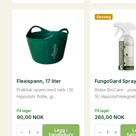
har
flere
Sesong
varianter.
Alternativene
kan
velges
på
produktsiden
Flexispann, 17 liter
FungoGard Spray, 
Praktisk spann med lokk i St.
Relax BioCare - po
Hippolyts flotte, gr...
St. HippolytVelegnet 
På lager
På lager
90,00
NOK
265,00
NOK
Flexispann,
FungoGard
Legg i
L
17
Spray,
handlekurv
han