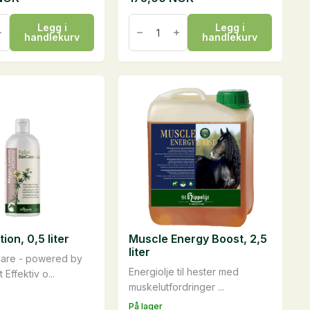
KerbEX
Legg i
Legg i
Specialolje,
handlekurv
handlekurv
100
ml
antall
ion, 0,5 liter
Muscle Energy Boost, 2,5
liter
Care - powered by
Energiolje til hester med
 Effektiv o...
muskelutfordringer ...
På lager