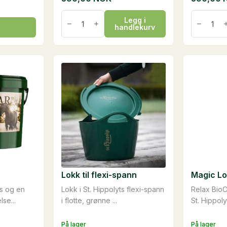
KerbEX
KerbEX
Legg i
Grøn,
Rød,
handlekurv
1
1
liter
liter
antall
antall
Lokk til flexi-spann
Magic Lot
ls og en
Lokk i St. Hippolyts flexi-spann
Relax Bio
se...
i flotte, grønne ...
St. Hippolyt
På lager
På lager