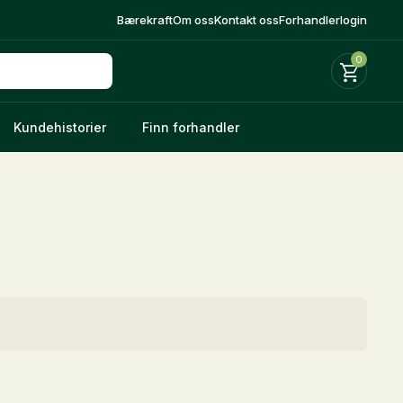
Bærekraft
Om oss
Kontakt oss
Forhandlerlogin
0
Kundehistorier
Finn forhandler