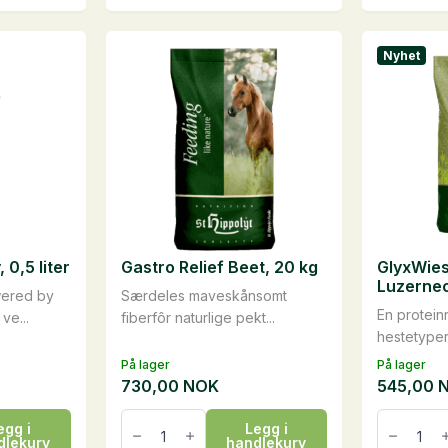
har
har
flere
flere
Nyhet
varianter.
varianter.
Alternativene
Alternati
kan
kan
velges
velges
på
på
produktsiden
produkts
0,5 liter
Gastro Relief Beet, 20 kg
GlyxWie
Luzernec
wered by
Særdeles maveskånsomt
En proteinr
ve...
fiberfôr naturlige pekt...
hestetyper 
På lager
På lager
730,00
NOK
545,00
Gastro
GlyxWie
egg i
Legg i
Relief
BIO
dlekurv
handlekurv