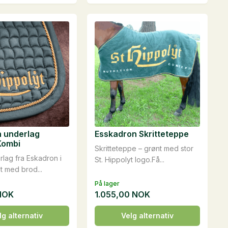
har
flere
varianter.
Alternativene
kan
velges
på
produktsiden
 underlag
Esskadron Skritteteppe
Kombi
Skritteteppe – grønt med stor
lag fra Eskadron i
St. Hippolyt logo.Få...
t med brod...
På lager
NOK
1.055,00
NOK
Dette
lg alternativ
Velg alternativ
t
produktet