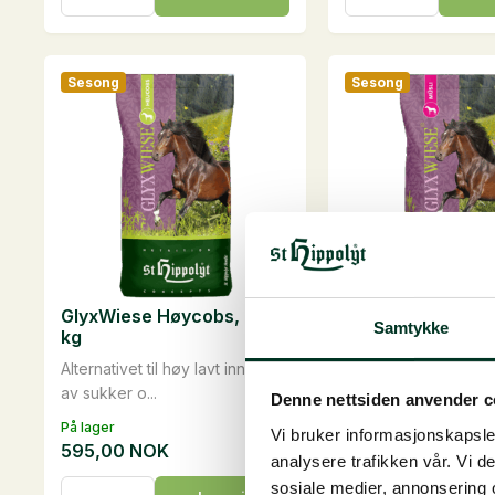
liter
0,5
antall
liter
antall
Sesong
Sesong
GlyxWiese Høycobs, 20
GlyxWiese Müsli,
Samtykke
kg
Korn- og
Alternativet til høy lavt innhold
melassefri fibertilsk
av sukker o...
kan op...
Denne nettsiden anvender c
På lager
På lager
Vi bruker informasjonskapsler
595,00
NOK
675,00
NOK
analysere trafikken vår. Vi 
GlyxWiese
GlyxWiese
sosiale medier, annonsering 