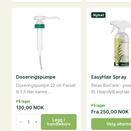
antall
liter
antall
Nyhet
Doseringspumpe
EasyHair Spray
Doseringspumpe 22 cm Passer
Relax BioCare - po
til 2,5 liter kanne....
St. HippolytEasyHair 
På lager
På lager
130,00
NOK
Fra
250,00
NOK
Doseringspumpe
Legg i
antall
Dette
handlekurv
Velg alterna
produktet