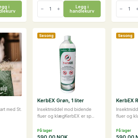
HorseClay
HorseCla
egg i
Legg i
Cooling,
Magic,
dlekurv
handlekurv
sampak
sampak
antall
antall
Sesong
Sesong
KerbEX Grøn, 1 liter
KerbEX Rø
vart med St.
Insektmiddel mod bidende
Insektmid
fluer og klægKerbEX er sp...
fluer og k
På lager
På lager
590,00
NOK
590,00