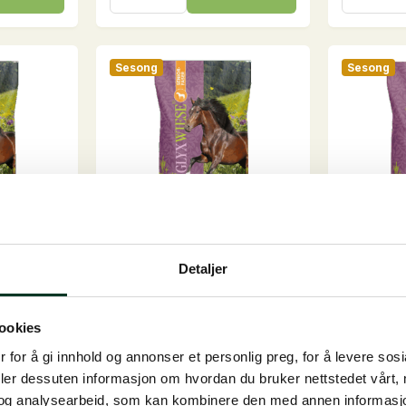
Beet,
Luzernec
20
20
kg
kg
antall
antall
Sesong
Sesong
 15 kg
GlyxWiese Senior Fiber,
GlyxWies
Detaljer
15 kg
15 kg
Gress og Urter med stor
Naturlige 
udd, som
diversitet melasse- o...
kvalitet god
ookies
På lager
På lager
 for å gi innhold og annonser et personlig preg, for å levere sos
555,00
NOK
550,00
deler dessuten informasjon om hvordan du bruker nettstedet vårt,
GlyxWiese
GlyxWie
og analysearbeid, som kan kombinere den med annen informasjon d