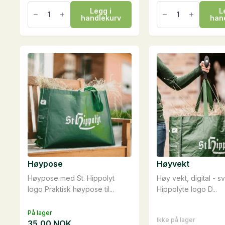
Horse
HorseClay
Legg i
L
Sun
Calming,
handlekurv
han
Lotion,
sampak
0,25
antall
liter
antall
Høypose
Høyvekt
Høypose med St. Hippolyt
Høy vekt, digital - s
logo Praktisk høypose til...
Hippolyte logo D...
På lager
Ikke på lager
35,00
NOK