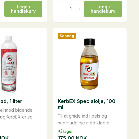
y
HorseClay
Legg i
Legg i
Pastern,
handlekurv
handlekurv
sampak
antall
Sesong
d, 1 liter
KerbEX Specialolje, 100
ml
del mod bidende
Til at gnide ind i pels og
lægKerbEX er sp...
hud!Hudpleje mod kløe o...
På lager
NOK
175,00
NOK