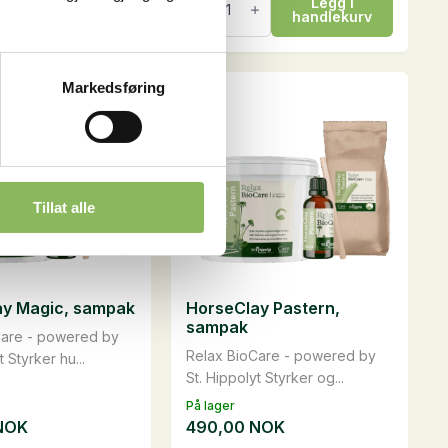
Legg i
Legg i
er,
&
handlekurv
handlekurv
Frog
Lotion,
0,25
liter
antall
Markedsføring
Tillat alle
ay Magic, sampak
HorseClay Pastern,
sampak
Care - powered by
Relax BioCare - powered by
t Styrker hu...
St. Hippolyt Styrker og...
På lager
NOK
490,00
NOK