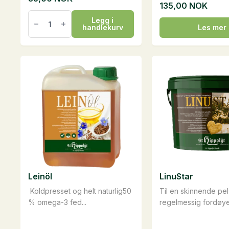
135,00
NOK
Høypose
Legg i
antall
handlekurv
Les mer
Leinöl
LinuStar
Koldpresset og helt naturlig50
Til en skinnende pe
% omega-3 fed...
regelmessig fordøyel