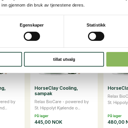
egg i
Legg i
Senior
Wiesental
dlekurv
handlekurv
 inn gjennom din bruk av tjenestene deres.
Fiber,
15
15
kg
kg
antall
antall
Egenskaper
Statistikk
tillat utvalg
ng,
HorseClay Cooling,
HorseCl
sampak
Relax Bio
wered by
Relax BioCare - powered by
St. Hippoly
nd...
St. Hippolyt Kjølende o...
På lager
På lager
445,00
NOK
480,00