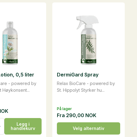
otion, 0,5 liter
DermiGard Spray
Care - powered by
Relax BioCare - powered by
yt Høykonsent...
St. Hippolyt Styrker hu...
På lager
NOK
Fra
290,00
NOK
Legg i
Dette
handlekurv
Velg alternativ
produktet