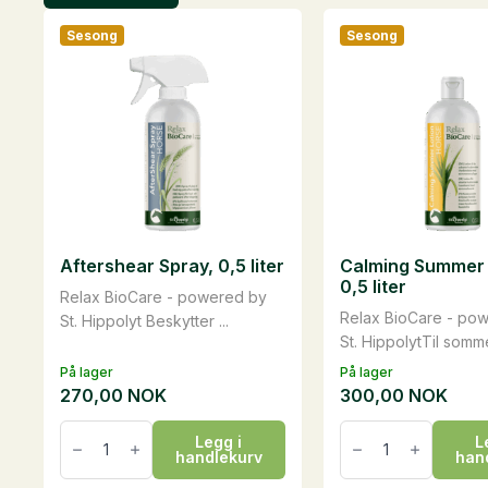
Sesong
Sesong
Aftershear Spray, 0,5 liter
Calming Summer 
0,5 liter
Relax BioCare - powered by
Relax BioCare - po
St. Hippolyt Beskytter ...
St. HippolytTil somme
På lager
På lager
270,00
NOK
300,00
NOK
Aftershear
Calming
Legg i
L
Spray,
Summer
handlekurv
han
0,5
Lotion,
liter
0,5