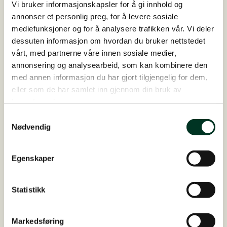
Vi bruker informasjonskapsler for å gi innhold og
annonser et personlig preg, for å levere sosiale
mediefunksjoner og for å analysere trafikken vår. Vi deler
dessuten informasjon om hvordan du bruker nettstedet
Fra stiv og stram til løs og
vårt, med partnerne våre innen sosiale medier,
glad!
annonsering og analysearbeid, som kan kombinere den
med annen informasjon du har gjort tilgjengelig for dem,
Les hele historien her
eller som de har samlet inn gjennom din bruk av
tjenestene deres.
Samtykkevalg
Nødvendig
KUNDESHISTORIE
Egenskaper
Statistikk
Markedsføring