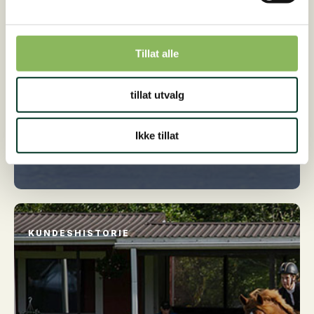
Tillat alle
tillat utvalg
Fra forfangen til å vinne
travløp
Ikke tillat
Les hele historien her
KUNDESHISTORIE