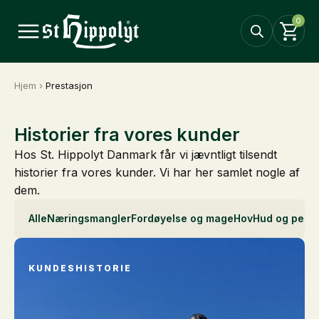
0
Hjem
›
Prestasjon
Historier fra vores kunder
Hos St. Hippolyt Danmark får vi jævntligt tilsendt
historier fra vores kunder. Vi har her samlet nogle af
dem.
Alle
Næringsmangler
Fordøyelse og mage
Hov
Hud og pels
I
KUNDESHISTORIE