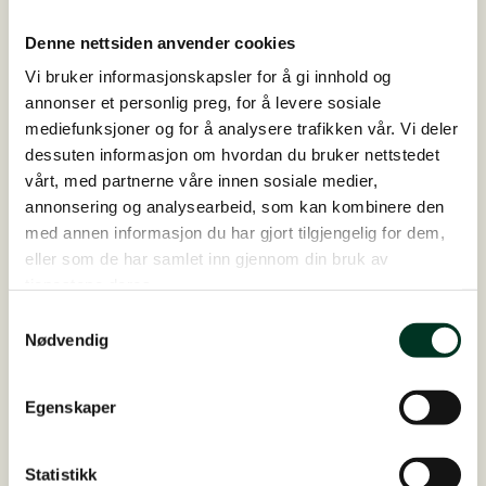
Denne nettsiden anvender cookies
22. juni 2026
Vi bruker informasjonskapsler for å gi innhold og
Fra alvorlige hovsmerter til frisk hoppe og
annonser et personlig preg, for å levere sosiale
et velskapt føll
mediefunksjoner og for å analysere trafikken vår. Vi deler
dessuten informasjon om hvordan du bruker nettstedet
St. Hippolyt-konsulent Elena har fulgt
vårt, med partnerne våre innen sosiale medier,
varmblodstraveren Tiuhti siden 2021, da hennes
annonsering og analysearbeid, som kan kombinere den
nåværende eier kjøpte henne. Hoppen, som er født i
med annen informasjon du har gjort tilgjengelig for dem,
2017, utnytter fôret svært effektivt. Holdet har
eller som de har samlet inn gjennom din bruk av
generelt vært normalt,…
tjenestene deres.
Samtykkevalg
Nødvendig
Egenskaper
Statistikk