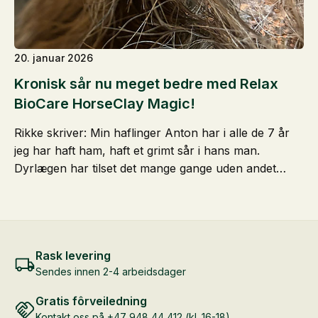
20. januar 2026
Kronisk sår nu meget bedre med Relax
BioCare HorseClay Magic!
Rikke skriver: Min haflinger Anton har i alle de 7 år
jeg har haft ham, haft et grimt sår i hans man.
Dyrlægen har tilset det mange gange uden andet…
Rask levering
Sendes innen 2-4 arbeidsdager
Gratis fôrveiledning
Kontakt oss på +47 948 44 412 (kl. 16-18)