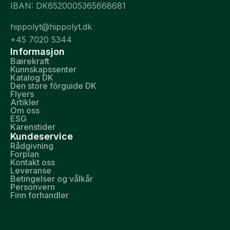
IBAN: DK6520005365668681
hippolyt@hippolyt.dk
+45 7020 5344
Informasjon
Bærekraft
Kunnskapssenter
Katalog DK
Den store fôrguide DK
Flyers
Artikler
Om oss
ESG
Karenstider
Kundeservice
Rådgivning
Forplan
Kontakt oss
Leveranse
Betingelser og vålkår
Personvern
Finn forhandler