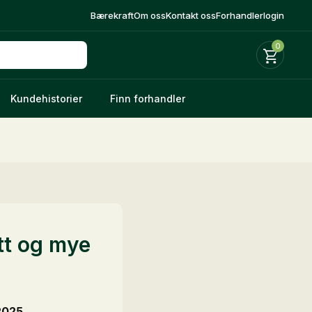
Bærekraft
Om oss
Kontakt oss
Forhandlerlogin
0
Kundehistorier
Finn forhandler
tt og mye
2025.