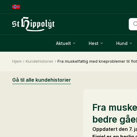
Pro
sea
Aktuelt
Hest
Hund
Hjem
›
Kundehistorier
›
Fra muskelfattig med kneproblemer til fl
Gå til alle kundehistorier
Fra muskel
bedre gå
Oppdatert den 7. 
Eigiel er en herli