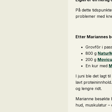
På dette tidspunkte
problemer med knee
Etter Mariannes be
Grovfôr i pa
800 g
NaturM
200 g
Movicu
En kur med
M
I juni ble det lagt t
lavt proteininnhold
og lengre ridt.
Marianne besøkte E
hud, muskulatur – o