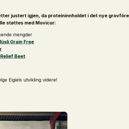
tter justert igjen, da proteininnholdet i det nye grovfôr
lle støttes med Movicur:
ssende mengder
üsli Grain Free
r
Relief Beet
ølge Eigiels utvikling videre!