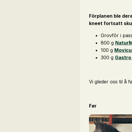
Fôrplanen ble dere
kneet fortsatt sku
Grovfôr i pa
800 g
NaturM
100 g
Movicu
300 g
Gastro 
Vi gleder oss til å f
Før