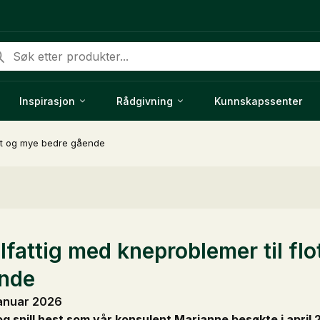
ducts
rch
Inspirasjon
Rådgivning
Kunnskapssenter
ott og mye bedre gående
fattig med kneproblemer til flo
ende
januar 2026
g og snill hest som vår konsulent Marianne besøkte i april 