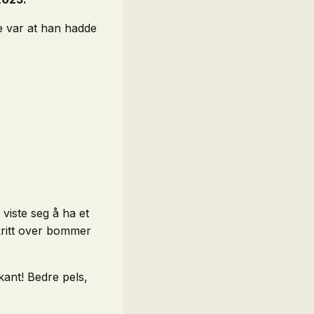
ge var at han hadde
 viste seg å ha et
skritt over bommer
kant! Bedre pels,