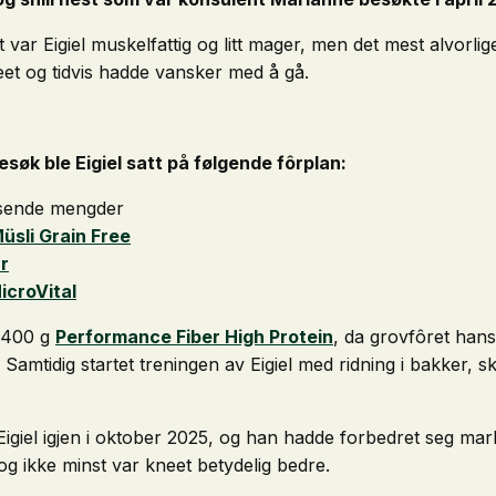
t var Eigiel muskelfattig og litt mager, men det mest alvorli
t og tidvis hadde vansker med å gå.
søk ble Eigiel satt på følgende fôrplan:
ssende mengder
üsli Grain Free
r
icroVital
il 400 g
Performance Fiber High Protein
, da grovfôret hans
. Samtidig startet treningen av Eigiel med ridning i bakker, 
igiel igjen i oktober 2025, og han hadde forbedret seg mar
g ikke minst var kneet betydelig bedre.