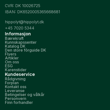
CVR: DK 10026725
IBAN: DK6520005365668681
hippolyt@hippolyt.dk
+45 7020 5344
Informasjon
Bærekraft
Kunnskapssenter
Katalog DK
Den store fôrguide DK
Flyers
Artikler
Om oss
ESG
Karenstider
Kundeservice
Rådgivning
Forplan
Kontakt oss
Leveranse
Betingelser og vålkår
Personvern
Finn forhandler