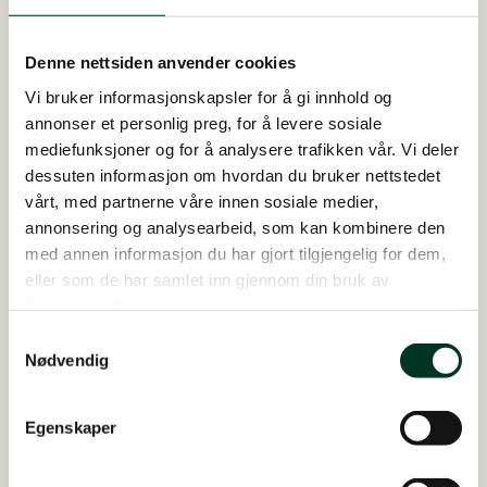
Denne nettsiden anvender cookies
22. juni 2026
Vi bruker informasjonskapsler for å gi innhold og
Fra alvorlige hovsmerter til frisk hoppe og
annonser et personlig preg, for å levere sosiale
mediefunksjoner og for å analysere trafikken vår. Vi deler
et velskapt føll
dessuten informasjon om hvordan du bruker nettstedet
St. Hippolyt-konsulent Elena har fulgt
vårt, med partnerne våre innen sosiale medier,
varmblodstraveren Tiuhti siden 2021, da hennes
annonsering og analysearbeid, som kan kombinere den
nåværende eier kjøpte henne. Hoppen, som er født i
med annen informasjon du har gjort tilgjengelig for dem,
eller som de har samlet inn gjennom din bruk av
2017, utnytter fôret svært effektivt. Holdet har
tjenestene deres.
generelt vært normalt,…
Samtykkevalg
Nødvendig
Egenskaper