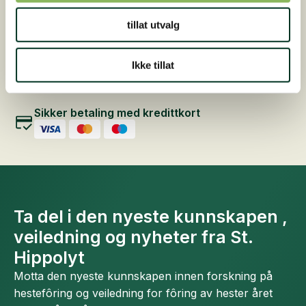
produktsiden
Rask levering
tillat utvalg
Sendes innen 2-4 arbeidsdager
Ikke tillat
Gratis fôrveiledning
Kontakt oss på +47 948 44 412 (kl. 16-18)
Sikker betaling med kredittkort
Ta del i den nyeste kunnskapen ,
veiledning og nyheter fra St.
Hippolyt
Motta den nyeste kunnskapen innen forskning på
hestefôring og veiledning for fôring av hester året