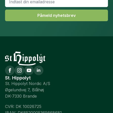
*
Påmeld nyhetsbrev
St. Hippolyt
St. Hippolyt Nordic A/S
Øgelundvej 7, Blåhøj
DK-7330 Brande
CVR: DK 10026725
IBAN: DK6520005365668681