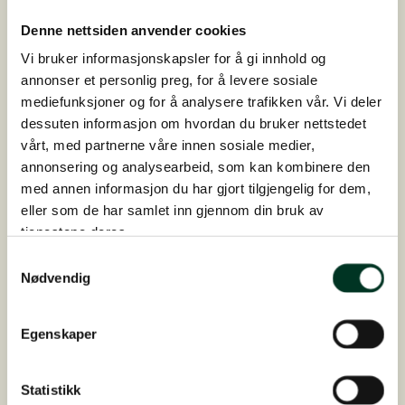
Ølgjær er en av ingrediensene som
typisk har et høyt sinkinnhold.
Denne nettsiden anvender cookies
Vi bruker informasjonskapsler for å gi innhold og
annonser et personlig preg, for å levere sosiale
mediefunksjoner og for å analysere trafikken vår. Vi deler
Er du usikker på om hesten din får i seg nok
dessuten informasjon om hvordan du bruker nettstedet
sink, absorberer den riktig eller om balansen
vårt, med partnerne våre innen sosiale medier,
mellom mineralene er god?
annonsering og analysearbeid, som kan kombinere den
Så kontakt
din lokale fôrkonsulent
eller
fyll ut
med annen informasjon du har gjort tilgjengelig for dem,
fôrplanskjemaet
vårt på nettsiden, så kommer
eller som de har samlet inn gjennom din bruk av
vi tilbake til deg så snart som mulig.
tjenestene deres.
Samtykkevalg
Nødvendig
Kilder
Egenskaper
Equine Applied and Clinical nutrition, 2013
Statistikk