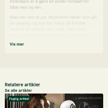
motivasjon er å gjøre en positiv forskjell for
både hest og eier.
Maja eier selv et par nøysomme hester som går
på utegang, og hun har fokus på å holde
hestene så naturlig som mulig, med rikelig
tilgang på godt høy, bevegelse og berikelse.
Vis mer
Relatere artikler
Se alle artikler