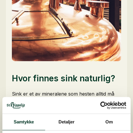
Hvor finnes sink naturlig?
Sink er et av mineralene som hesten alltid må
tilføres gjennom fôret. Høy, gress og wrap har
vanligvis lavt sinkinnhold, og selv om hesten din
får store mengder er det sjelden tilstrekkelig for
Samtykke
Detaljer
Om
å dekke behovet.