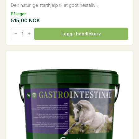
Den naturlige starthjelp til et godt hesteliv ...
På lager
515,00
NOK
Fohlengold
Legg i handlekurv
LifeStart,
100
g
antall