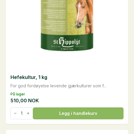
Hefekultur, 1 kg
For god fordøyelse levende gjærkulturer som f...
På lager
510,00
NOK
Hefekultur,
Legg i handlekurv
1
kg
antall