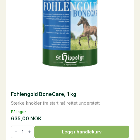
Fohlengold BoneCare, 1 kg
Sterke knokler fra start målrettet understøtt...
På lager
635,00
NOK
Fohlengold
Legg i handlekurv
BoneCare,
1