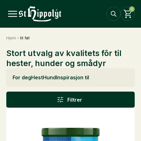
0
Hjem
›
til føl
Stort utvalg av kvalitets fôr til
hester, hunder og smådyr
For deg
Hest
Hund
Inspirasjon til
Filtrer