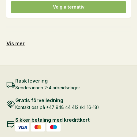
Dette
Velg alternativ
produktet
har
flere
varianter.
Alternativene
Vis mer
kan
velges
på
produktsiden
Rask levering
Sendes innen 2-4 arbeidsdager
Gratis fôrveiledning
Kontakt oss på +47 948 44 412 (kl. 16-18)
Sikker betaling med kredittkort