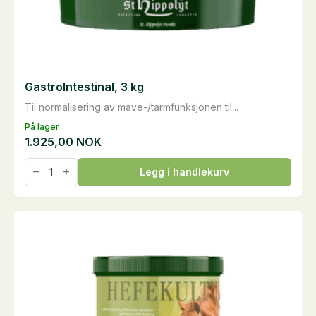
GastroIntestinal, 3 kg
Til normalisering av mave-/tarmfunksjonen til...
På lager
1.925,00
NOK
GastroIntestinal,
Legg i handlekurv
3
kg
antall