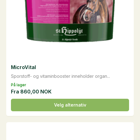
MicroVital
Sporstoff- og vitaminbooster inneholder organ...
På lager
Fra
860,00
NOK
Dette
Velg alternativ
produktet
har
flere
varianter.