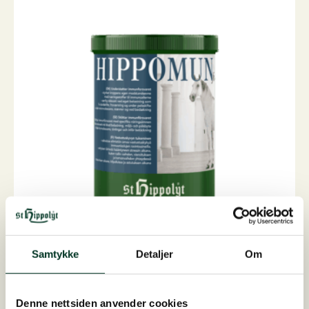
Samtykke
Detaljer
Om
Hippomun forte, 1 kg
Til støtte for immunforsvaret styrker kroppen...
Denne nettsiden anvender cookies