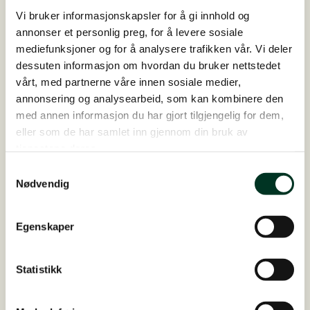
På lager
780,00
NOK
Vi bruker informasjonskapsler for å gi innhold og
annonser et personlig preg, for å levere sosiale
Hippomun
Legg i handlekurv
forte,
mediefunksjoner og for å analysere trafikken vår. Vi deler
1
dessuten informasjon om hvordan du bruker nettstedet
kg
antall
vårt, med partnerne våre innen sosiale medier,
annonsering og analysearbeid, som kan kombinere den
med annen informasjon du har gjort tilgjengelig for dem,
eller som de har samlet inn gjennom din bruk av
tjenestene deres.
Samtykkevalg
Nødvendig
Egenskaper
Statistikk