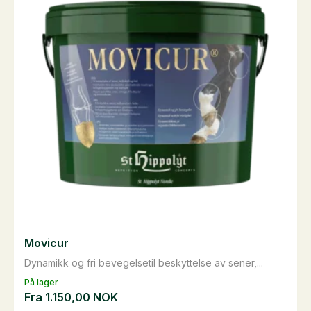
Alternativene
kan
velges
på
produktsiden
Movicur
Dynamikk og fri bevegelsetil beskyttelse av sener,...
På lager
Fra
1.150,00
NOK