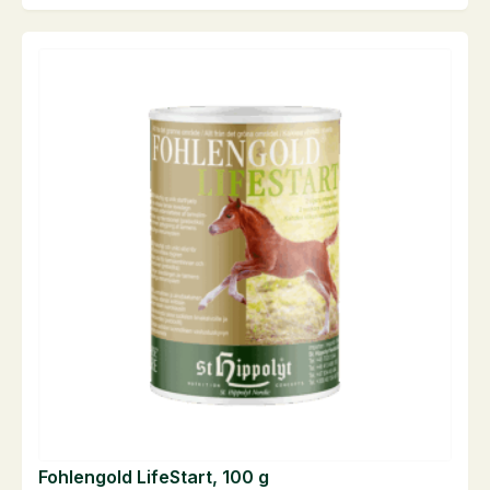
kg
antall
Fohlengold LifeStart, 100 g