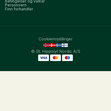
Betingelser og vålkår
Personvern
Finn forhandler
Cookieinnstillinger
© St. Hippolyt Nordic A/S