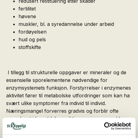
redusert restituering etter skader
fertilitet
høvene
muskler, bl. a syredannelse under arbeid
fordøyelsen
hud og pels
stoffskifte
I tillegg til strukturelle oppgaver er mineraler og de
essensielle sporelementene nødvendige for
enzymsystemets funksjon. Forstyrrelser i enzymenes
aktivitet fører til metabolske utfordringer som kan ha
svært ulike symptomer fra individ til individ.
Næringsmangel forverres gradvis og forblir ofte
uoppdaget i lang tid. Langsiktige næringsmangel kan
manifestere seg i alvorlige utfordrende forhold.