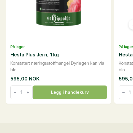
På lager
På lage
Hesta Plus Jern, 1 kg
Hesta
Konstatert næringsstoffmangel Dyrlegen kan via
Konsta
blo...
blo...
595,00
NOK
595,
Hesta
Hesta
Plus
Plus
Legg i handlekurv
Jern,
Manga
1
1
kg
kg
antall
antall