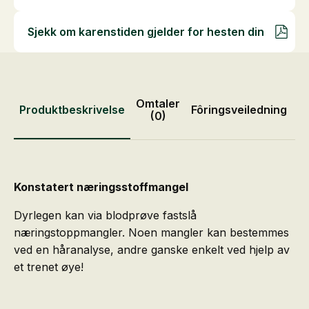
Sjekk om karenstiden gjelder for hesten din
Omtaler
Produktbeskrivelse
Fôringsveiledning
P
(0)
Konstatert næringsstoffmangel
Dyrlegen kan via blodprøve fastslå
næringstoppmangler. Noen mangler kan bestemmes
ved en håranalyse, andre ganske enkelt ved hjelp av
et trenet øye!