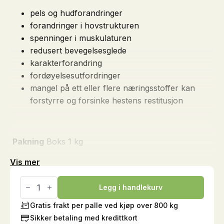
pels og hudforandringer
forandringer i hovstrukturen
spenninger i muskulaturen
redusert bevegelsesglede
karakterforandring
fordøyelsesutfordringer
mangel på ett eller flere næringsstoffer kan
forstyrre og forsinke hestens restitusjon
Pakning
Boks 1 kg
Vis mer
Hesta
Plus
Legg i handlekurv
Kobber,
1
Gratis frakt per palle ved kjøp over 800 kg
kg
Sikker betaling med kredittkort
antall