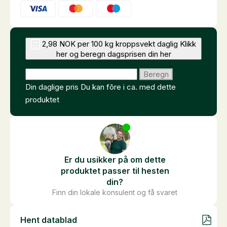
2,98 NOK per 100 kg kroppsvekt daglig
Klikk
her og beregn dagsprisen din her
Angi hestens vekt (kg)
Beregn
Din daglige pris
Du kan fôre i ca.
med dette
produktet
Er du usikker på om dette
produktet passer til hesten
din?
Finn din lokale konsulent og få svaret
Hent datablad