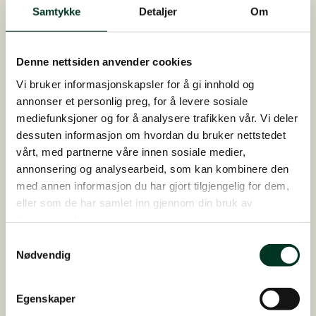
Samtykke
Detaljer
Om
Tegn på mangel kan være:
Jern
Blodmangel, svak hud- og slimhinnebarriere,
Denne nettsiden anvender cookies
nedsatt prestasjon
Vi bruker informasjonskapsler for å gi innhold og
annonser et personlig preg, for å levere sosiale
Kobber
Knokkeldannelse og
mediefunksjoner og for å analysere trafikken vår. Vi deler
pigmenteringsforstyrrelser, fertilitetsproblemer og
dessuten informasjon om hvordan du bruker nettstedet
nervøsitet
vårt, med partnerne våre innen sosiale medier,
annonsering og analysearbeid, som kan kombinere den
Mangan
Knokkelutfordringer, avvik i brusk- og
med annen informasjon du har gjort tilgjengelig for dem,
senemetabolisme, spenninger,
eller som de har samlet inn gjennom din bruk av
muskelstoffskifteutfordringer og hyperaciditet (sterk
tjenestene deres.
syredannelse under arbeid)
Samtykkevalg
Selen
Muskeldannelsesforstyrrelser,
Nødvendig
hjertemuskelutfordringer, hårtap, muskelspenninger,
svak hud- og slimhinnebarriere og
Egenskaper
kretsløpsforstyrrelser.