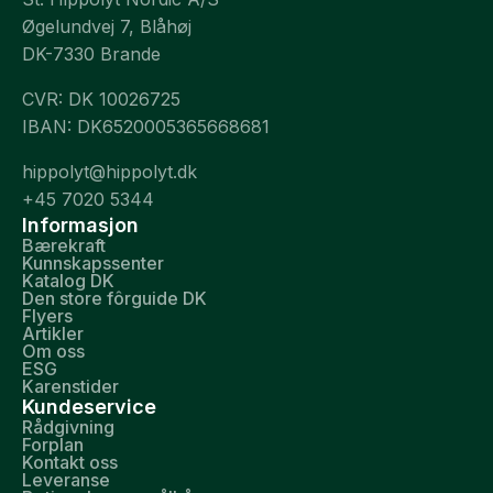
Øgelundvej 7, Blåhøj
DK-7330 Brande
CVR: DK 10026725
IBAN: DK6520005365668681
hippolyt@hippolyt.dk
+45 7020 5344
Informasjon
Bærekraft
Kunnskapssenter
Katalog DK
Den store fôrguide DK
Flyers
Artikler
Om oss
ESG
Karenstider
Kundeservice
Rådgivning
Forplan
Kontakt oss
Leveranse