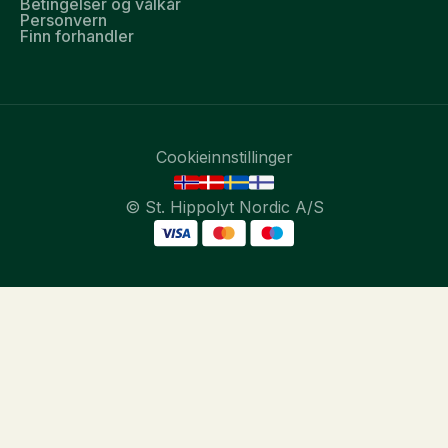
Betingelser og vålkår
Personvern
Finn forhandler
Cookieinnstillinger
© St. Hippolyt Nordic A/S