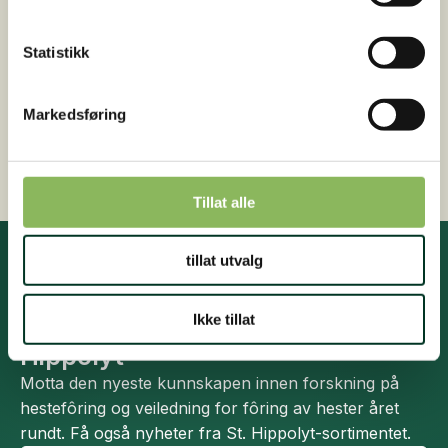
Rask levering
Sendes innen 2-4 arbeidsdager
Statistikk
Gratis fôrveiledning
Kontakt oss på +47 948 44 412 (kl. 16-18)
Markedsføring
Sikker betaling med kredittkort
Tillat alle
tillat utvalg
Ta del i den nyeste kunnskapen ,
Ikke tillat
veiledning og nyheter fra St.
Hippolyt
Motta den nyeste kunnskapen innen forskning på
hestefôring og veiledning for fôring av hester året
rundt. Få også nyheter fra St. Hippolyt-sortimentet.