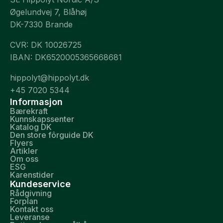
Øgelundvej 7, Blåhøj
DK-7330 Brande
CVR: DK 10026725
IBAN: DK6520005365668681
hippolyt@hippolyt.dk
+45 7020 5344
Informasjon
Bærekraft
Kunnskapssenter
Katalog DK
Den store fôrguide DK
Flyers
Artikler
Om oss
ESG
Karenstider
Kundeservice
Rådgivning
Forplan
Kontakt oss
Leveranse