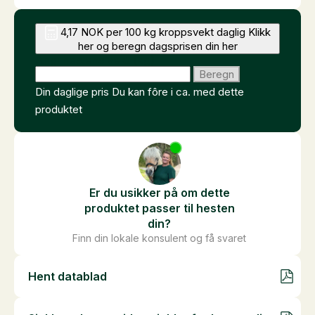
4,17 NOK per 100 kg kroppsvekt daglig
Klikk
her og beregn dagsprisen din her
Angi hestens vekt (kg)
Beregn
Din daglige pris
Du kan fôre i ca.
med dette
produktet
Er du usikker på om dette
produktet passer til hesten
din?
Finn din lokale konsulent og få svaret
Hent datablad