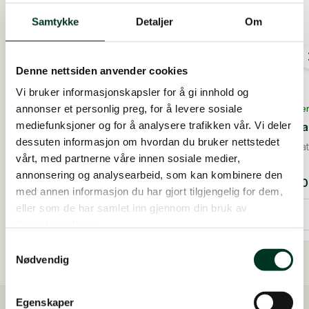
Samtykke
Detaljer
Om
Denne nettsiden anvender cookies
Vi bruker informasjonskapsler for å gi innhold og
annonser et personlig preg, for å levere sosiale
På lager
På lage
mediefunksjoner og for å analysere trafikken vår. Vi deler
Hesta Plus Zink, 1 kg
Hesta 
dessuten informasjon om hvordan du bruker nettstedet
Konstatert næringsstoffmangelDyrlegen kan via
Konsta
vårt, med partnerne våre innen sosiale medier,
blod...
blo...
annonsering og analysearbeid, som kan kombinere den
595,00
NOK
595,
med annen informasjon du har gjort tilgjengelig for dem,
Hesta
Hesta
eller som de har samlet inn gjennom din bruk av
Plus
Plus
Legg i handlekurv
tjenestene deres.
Zink,
Kobbe
1
1
Samtykkevalg
kg
kg
antall
antall
Nødvendig
Egenskaper