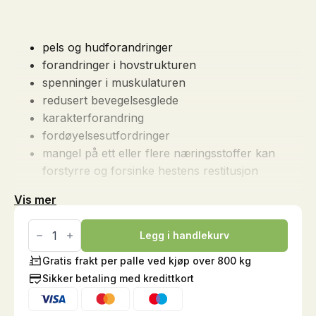
pels og hudforandringer
forandringer i hovstrukturen
spenninger i muskulaturen
redusert bevegelsesglede
karakterforandring
fordøyelsesutfordringer
mangel på ett eller flere næringsstoffer kan
forstyrre og forsinke hestens restitusjon
Vis mer
Hesta
Plus
Legg i handlekurv
Mangan,
1
Gratis frakt per palle ved kjøp over 800 kg
kg
Sikker betaling med kredittkort
antall