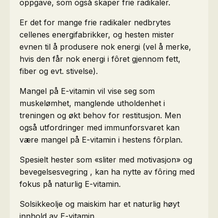
oppgave, som også skaper frie radikaler.
Er det for mange frie radikaler nedbrytes
cellenes energifabrikker, og hesten mister
evnen til å produsere nok energi (vel å merke,
hvis den får nok energi i fôret gjennom fett,
fiber og evt. stivelse).
Mangel på E-vitamin vil vise seg som
muskelømhet, manglende utholdenhet i
treningen og økt behov for restitusjon. Men
også utfordringer med immunforsvaret kan
være mangel på E-vitamin i hestens fôrplan.
Spesielt hester som «sliter med motivasjon» og
bevegelsesvegring , kan ha nytte av fôring med
fokus på naturlig E-vitamin.
Solsikkeolje og maiskim har et naturlig høyt
innhold av E-vitamin.