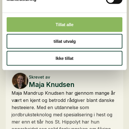
https://netdoktor.dk/vitaminer/sygdomme/e-
vitamin/
Tillat alle
Urteapotekeren – Frtiz Wolder
Del denne artikkel
tillat utvalg
Ikke tillat
Skrevet av
Maja Knudsen
Maja Mandrup Knudsen har gjennom mange år
vært en kjent og betrodd rådgiver blant danske
hesteeiere. Med en utdannelse som
jordbruksteknolog med spesialisering i hest og
mer enn et tiår hos St. Hippolyt har hun
opparbeidet seg solid fagkunnskap om fôring,