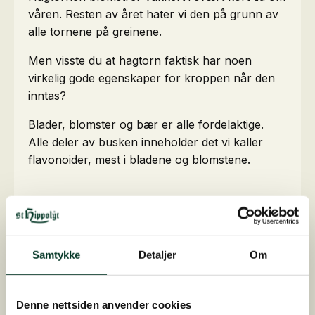
våren. Resten av året hater vi den på grunn av
alle tornene på greinene.
Men visste du at hagtorn faktisk har noen
virkelig gode egenskaper for kroppen når den
inntas?
Blader, blomster og bær er alle fordelaktige.
Alle deler av busken inneholder det vi kaller
flavonoider, mest i bladene og blomstene.
Det er imidlertid viktig at du ikke tror at
enkeltingredienser/næringsstoffer kan
utgjøre forskjellen for hesten din. Det er
Samtykke
Detaljer
Om
viktig å fôre hesten på en balansert måte, slik
at de ulike ingrediensene støtter hverandre
riktig i riktige mengder. Derfor har vi satt
Denne nettsiden anvender cookies