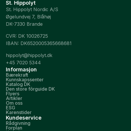
St. Hippolyt
St. Hippolyt Nordic A/S
Øgelundvej 7, Blåhøj
DK-7330 Brande
CVR: DK 10026725
IBAN: DK6520005365668681
hippolyt@hippolyt.dk
+45 7020 5344
Informasjon
Bærekraft
Kunnskapssenter
Katalog DK
Den store fôrguide DK
Flyers
Artikler
Om oss
ESG
Karenstider
Kundeservice
Rådgivning
Forplan