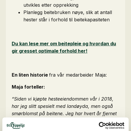
utvikles etter opprekking
Planlegg beitebruken nøye, slik at antall
hester står i forhold til beitekapasiteten
Du kan lese mer om beitepleie og hvordan du
gir gresset optimale forhold her!
En liten historie
fra vår medarbeider Maja:
Maja forteller:
“Siden vi kjøpte hesteeiendommen vår i 2018,
har jeg slitt spesielt med landøyda, men også
smørblomst på beitene. Jeg har hvert år fjernet
dem for hånd og forsøkt å tilføre gjødsel og
kalk, men jeg syntes IKKE at det ble færre med