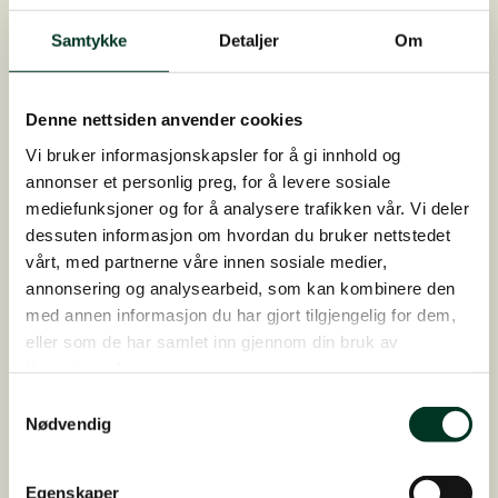
årene!
Samtykke
Detaljer
Om
Etter at vi etablerte vandrebeite med rene
jordspor (som i sommerhalvåret freses én gang
i måneden for å unngå gresspirer), og dermed
Denne nettsiden anvender cookies
urørte innerbeiter (der gresset nå har bedre
Vi bruker informasjonskapsler for å gi innhold og
vilkår og aldri blir nedbeitet), har mengden
annonser et personlig preg, for å levere sosiale
landøyda blitt kraftig redusert – og vi har ikke
mediefunksjoner og for å analysere trafikken vår. Vi deler
lenger smørblomst.
dessuten informasjon om hvordan du bruker nettstedet
vårt, med partnerne våre innen sosiale medier,
Vi har til og med sandjord og mangler derfor
annonsering og analysearbeid, som kan kombinere den
alltid kalk i jorden.”
med annen informasjon du har gjort tilgjengelig for dem,
eller som de har samlet inn gjennom din bruk av
tjenestene deres.
Samtykkevalg
Hvis hesten har spist
Nødvendig
giftige planter
Egenskaper