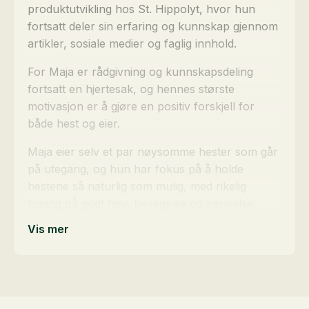
produktutvikling hos St. Hippolyt, hvor hun
fortsatt deler sin erfaring og kunnskap gjennom
artikler, sosiale medier og faglig innhold.
For Maja er rådgivning og kunnskapsdeling
fortsatt en hjertesak, og hennes største
motivasjon er å gjøre en positiv forskjell for
både hest og eier.
Maja eier selv et par nøysomme hester som går
på utegang, og hun har fokus på å holde
hestene så naturlig som mulig, med rikelig
tilgang på godt høy, bevegelse og berikelse.
Vis mer