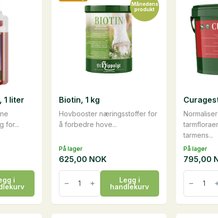
Månedens
produkt
1 liter
Biotin, 1 kg
Curagest
ene
Hovbooster næringsstoffer for
Normaliser
 for...
å forbedre hove...
tarmflorae
tarmens...
På lager
På lager
625,00
NOK
795,00
Biotin,
Curagest
egg i
Legg i
1
3
dlekurv
handlekurv
kg
kg
antall
antall