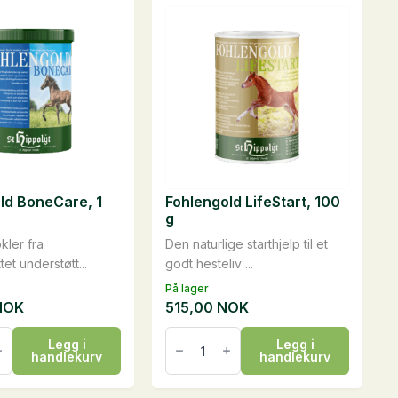
ld BoneCare, 1
Fohlengold LifeStart, 100
g
kler fra
Den naturlige starthjelp til et
tet understøtt...
godt hesteliv ...
På lager
NOK
515,00
NOK
ld
Fohlengold
Legg i
Legg i
e,
LifeStart,
handlekurv
handlekurv
100
g
antall