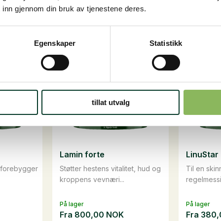
egg i
Legg i
Mix
forte,
 inn gjennom din bruk av tjenestene deres.
dlekurv
handlekurv
Nordic
1
Pellets,
kg
25
antall
kg
Egenskaper
Statistikk
antall
tillat utvalg
Lamin forte
LinuStar
 forebygger
Støtter hestens vitalitet, hud og
Til en ski
kroppens vevnæri...
regelmessi
På lager
På lager
Fra
800,00
NOK
Fra
380