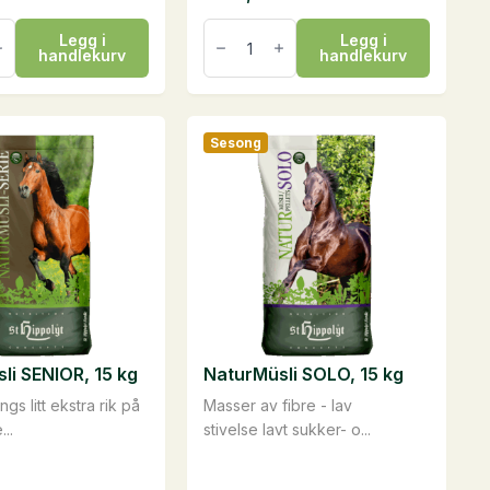
Muscle
Legg i
Legg i
Protein,
handlekurv
handlekurv
25
kg
antall
Sesong
li SENIOR, 15 kg
NaturMüsli SOLO, 15 kg
ngs litt ekstra rik på
Masser av fibre - lav
...
stivelse lavt sukker- o...