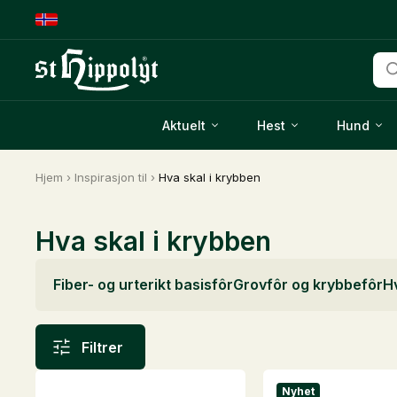
Pro
sea
Aktuelt
Hest
Hund
Hjem
›
Inspirasjon til
›
Hva skal i krybben
Hva skal i krybben
Fiber- og urterikt basisfôr
Grovfôr og krybbefôr
Hv
Filtrer
Nyhet