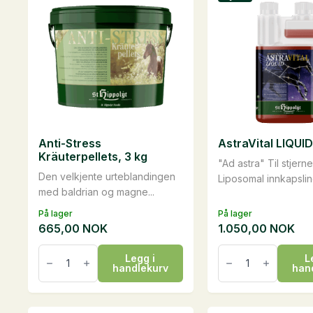
Anti-Stress
AstraVital LIQUID, 
Kräuterpellets, 3 kg
"Ad astra" Til stjern
Den velkjente urteblandingen
Liposomal innkapsling
med baldrian og magne...
På lager
På lager
665,00
NOK
1.050,00
NOK
Anti-
AstraVital
Legg i
L
Stress
LIQUID,
handlekurv
han
Kräuterpellets,
1
3
liter
kg
antall
antall