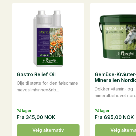
antall
flere
varianter.
Alternativene
kan
velges
på
produktsiden
Gastro Relief Oil
Gemüse-Kräuter
Mineralien Nordi
Olje til støtte for den følsomme
Dekker vitamin- og
maveslimhinnen&nb...
mineralbehovet nordi
På lager
På lager
Fra
345,00
NOK
Fra
695,00
NOK
Dette
Dette
Velg alternativ
Velg alterna
produktet
produktet