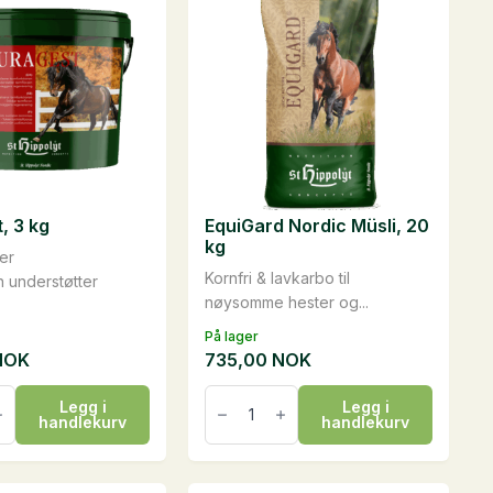
, 3 kg
EquiGard Nordic Müsli, 20
kg
er
Kornfri & lavkarbo til
n understøtter
nøysomme hester og...
På lager
NOK
735,00
NOK
,
EquiGard
Legg i
Legg i
Nordic
handlekurv
handlekurv
Müsli,
20
kg
antall