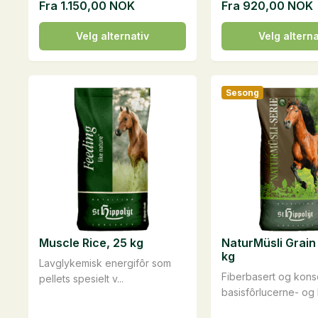
Fra
1.150,00
NOK
Fra
920,00
NOK
Dette
Dette
Velg alternativ
Velg alterna
produktet
produktet
har
har
flere
flere
Sesong
varianter.
varianter.
Alternativene
Alternativene
kan
kan
velges
velges
på
på
produktsiden
produktsiden
Muscle Rice, 25 kg
NaturMüsli Grain 
kg
Lavglykemisk energifôr som
Fiberbasert og kons
pellets spesielt v...
basisfôrlucerne- og k