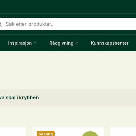
ducts
rch
Inspirasjon
Rådgivning
Kunnskapssenter
a skal i krybben
Sesong