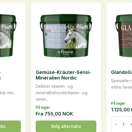
-
Gemüse-Kräuter-Sensi-
GlandoGa
c
Mineralien Nordic
Spesielle n
Dekker vitamin- og
eldre hest
sk min...
mineralbehovetvitamin- og
miner...
På lager
På lager
1.125,00
Fra
755,00
NOK
GlandoGa
3,75
Dette
tiv
Velg alternativ
kg
produktet