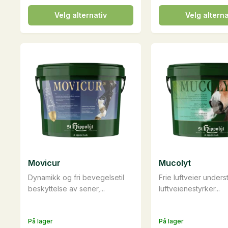
Dette
Dette
Velg alternativ
Velg alterna
produktet
produktet
har
har
flere
flere
varianter.
varianter.
Alternativene
Alternativene
kan
kan
velges
velges
på
på
produktsiden
produktsiden
Movicur
Mucolyt
Dynamikk og fri bevegelsetil
Frie luftveier unders
beskyttelse av sener,...
luftveienestyrker...
På lager
På lager