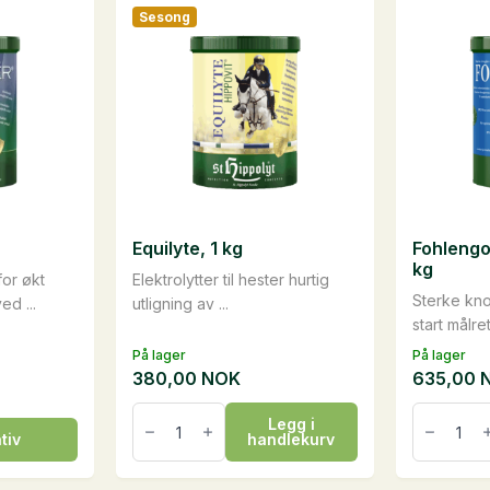
Sesong
Equilyte, 1 kg
Fohlengo
kg
or økt
Elektrolytter til hester hurtig
Sterke kno
ed ...
utligning av ...
start målret
På lager
På lager
380,00
NOK
635,00
Equilyte,
Fohlengo
Legg i
1
BoneCar
tiv
handlekurv
kg
1
antall
kg
antall