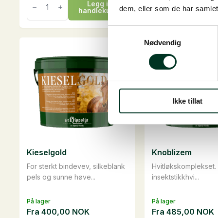
Legg i
L
Mix
Mix
dem, eller som de har samlet
handlekurv
han
Nordic
Nordic
Light,
Müsli,
20
20
Samtykkevalg
kg
kg
Nødvendig
antall
antall
Ikke tillat
Kieselgold
Knoblizem
For sterkt bindevev, silkeblank
Hvitløkskomplekset.
pels og sunne høve...
insektstikkhvi...
På lager
På lager
Fra
400,00
NOK
Fra
485,00
NOK