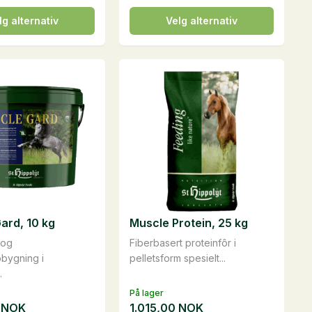
Dette
lg alternativ
Velg alternativ
t
produktet
har
flere
varianter.
vene
Alternativene
kan
velges
på
iden
produktsiden
ard, 10 kg
Muscle Protein, 25 kg
 og
Fiberbasert proteinfôr i
bygning i
pelletsform spesielt...
.
På lager
0
NOK
1.015,00
NOK