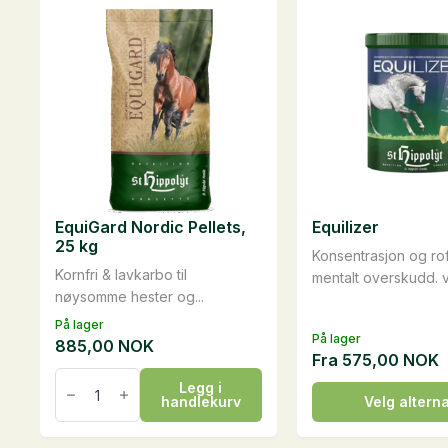
EquiGard Nordic Pellets,
Equilizer
25 kg
Konsentrasjon og rof
Kornfri & lavkarbo til
mentalt overskudd. v
nøysomme hester og...
På lager
På lager
885,00
NOK
Fra
575,00
NOK
EquiGard
Legg i
Nordic
Dette
handlekurv
Velg alterna
Pellets,
produktet
25
kg
har