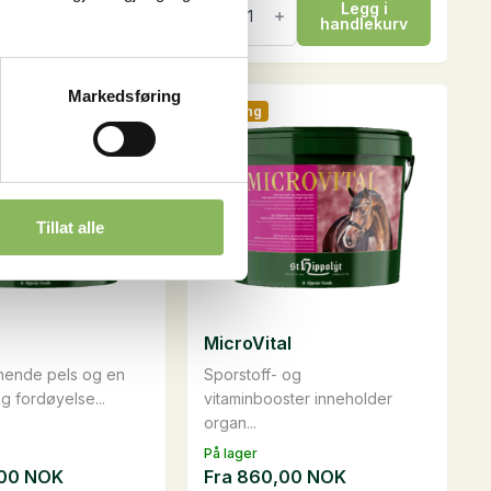
Legg i
Legg i
Sports
handlekurv
handlekurv
Champions
Claim,
20
kg
Markedsføring
antall
Sesong
Tillat alle
MicroVital
nnende pels og en
Sporstoff- og
g fordøyelse...
vitaminbooster inneholder
organ...
På lager
,00
NOK
Fra
860,00
NOK