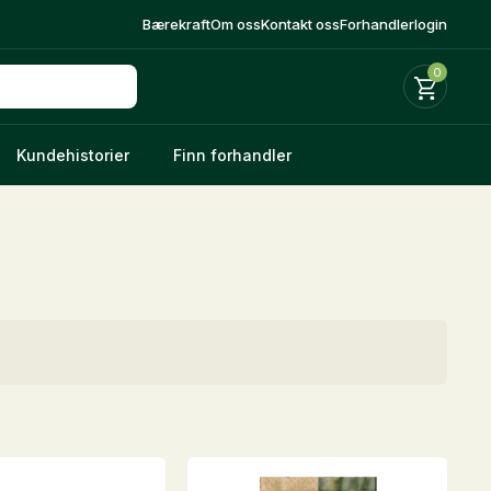
Bærekraft
Om oss
Kontakt oss
Forhandlerlogin
0
Kundehistorier
Finn forhandler