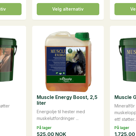
Dette
Dette
tiv
Velg alternativ
Ve
produktet
produkte
har
har
flere
flere
varianter.
varianter.
Alternativene
Alternati
kan
kan
velges
velges
på
på
produktsiden
produkts
Muscle Energy Boost, 2,5
Muscle G
liter
tøtter
Mineralfôr
Energiolje til hester med
muskelopp
muskelutfordringer ...
ett! støtter..
På lager
På lager
525,00
NOK
1.725,0