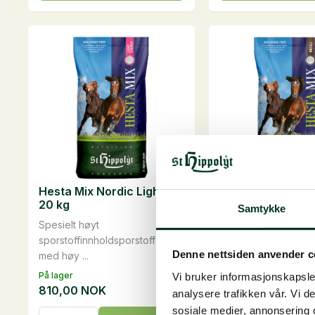
har
har
flere
flere
varianter.
varianter.
Alternativene
Alternativene
kan
kan
velges
velges
på
på
produktsiden
produktsiden
Hesta Mix Nordic Light,
Hesta Mix Nordic
20 kg
20 kg
Samtykke
Spesielt høyt
Til spesialrasene vel
sporstoffinnholdsporstoffer
hester med spe...
Denne nettsiden anvender c
med høy ...
På lager
På lager
Vi bruker informasjonskapsler
810,00
NOK
680,00
NOK
analysere trafikken vår. Vi 
sosiale medier, annonsering 
Hesta
Hesta