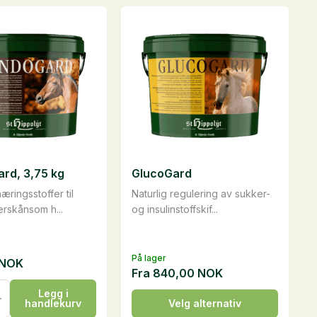
rd, 3,75 kg
GlucoGard
æringsstoffer til
Naturlig regulering av sukker-
erskånsom h...
og insulinstoffskif...
På lager
NOK
Fra
840,00
NOK
rd,
Legg i
Dette
handlekurv
Velg alternativ
produktet