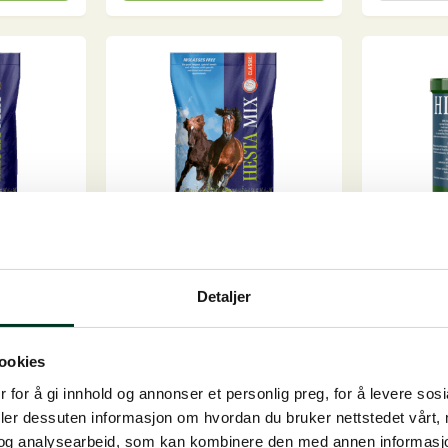
antall
har
flere
varianter.
Alternativene
kan
velges
på
produktsiden
 Müsli,
Hesta Mix Nordic Pellets,
Hippomun
25 kg
Detaljer
Til støtte f
egnet til
Spesielt høyt
immunforsv
sporstoffinnhold sporstoffer
kroppen...
ookies
me...
På lager
På lager
 for å gi innhold og annonser et personlig preg, for å levere sos
830,00
NOK
780,00
deler dessuten informasjon om hvordan du bruker nettstedet vårt,
og analysearbeid, som kan kombinere den med annen informasjon d
Hesta
Hippomu