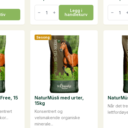
Muscle
Muscle
Legg i
Energy
Gard,
tiv
handlekurv
Boost,
10
2,5
kg
liter
antall
antall
Sesong
Free, 15
NaturMüsli med urter,
NaturMüs
15kg
Når det tre
entrert
Konsentrert og
lettfordøye
or...
velsmakende organiske
minerale...