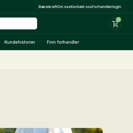
Bærekraft
Om oss
Kontakt oss
Forhandlerlogin
0
Kundehistorier
Finn forhandler