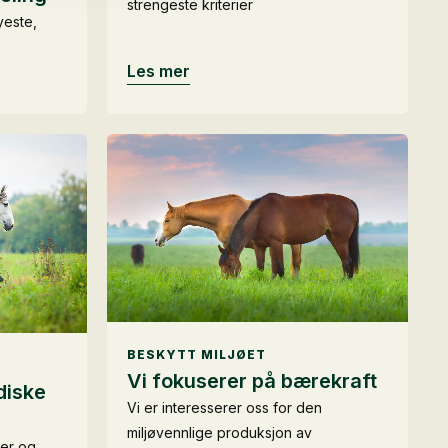
strengeste kriterier
yeste,
Les mer
BESKYTT MILJØET
Vi fokuserer på bærekraft
diske
Vi er interesserer oss for den
miljøvennlige produksjon av
ter og