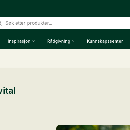
ducts
rch
Inspirasjon
Rådgivning
Kunnskapssenter
ital