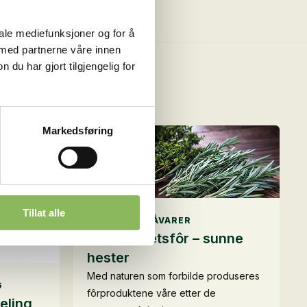
iale mediefunksjoner og for å
 med partnerne våre innen
u har gjort tilgjengelig for
r
m det her.
Markedsføring
Tillat alle
KVALITETS RÅVARER
Høykvalitetsfôr – sunne
hester
Med naturen som forbilde produseres
G
fôrproduktene våre etter de
eling