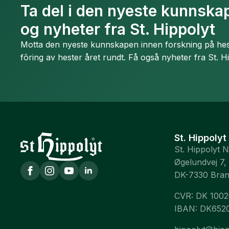
Ta del i den nyeste kunnskap
og nyheter fra St. Hippolyt
Motta den nyeste kunnskapen innen forskning på hest
fôring av hester året rundt. Få også nyheter fra St. H
St. Hippolyt
St. Hippolyt 
Øgelundvej 7,
DK-7330 Bra
CVR: DK 100
IBAN: DK652