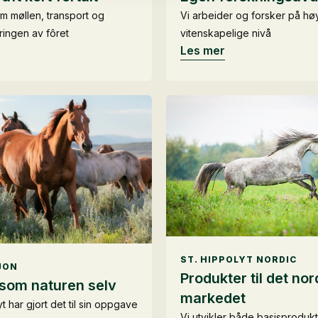
m møllen, transport og
Vi arbeider og forsker på hø
ringen av fôret
vitenskapelige nivå
Les mer
ST. HIPPOLYT NORDIC
JON
Produkter til det nor
 som naturen selv
markedet
yt har gjort det til sin oppgave
Vi utvikler både basisproduk