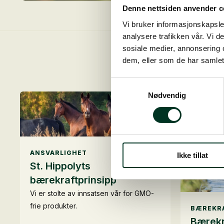
Denne nettsiden anvender c
Vi bruker informasjonskapsler
analysere trafikken vår. Vi 
sosiale medier, annonsering 
dem, eller som de har samlet
Samtykkevalg
Ønsker du
Nødvendig
ANSVARLIGHET
Ikke tillat
St. Hippolyts
bærekraftprinsipp
Vi er stolte av innsatsen vår for GMO-
frie produkter.
BÆREKR
Bærekra