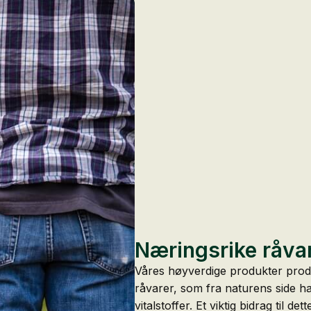
Næringsrike råva
Våres høyverdige produkter produ
råvarer, som fra naturens side h
vitalstoffer. Et viktig bidrag til de