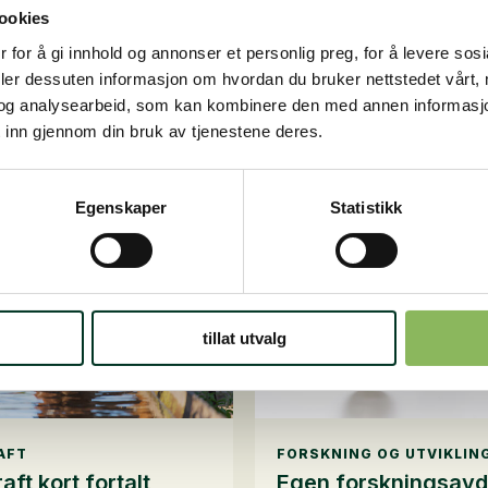
ookies
 for å gi innhold og annonser et personlig preg, for å levere sos
deler dessuten informasjon om hvordan du bruker nettstedet vårt,
og analysearbeid, som kan kombinere den med annen informasjon d
 inn gjennom din bruk av tjenestene deres.
Mer om våre bærekraftprinsippe
 å vite mer om våre bærekraftprinsipper, så kan du lese o
Egenskaper
Statistikk
tillat utvalg
AFT
FORSKNING OG UTVIKLIN
ft kort fortalt
Egen forskningsavd