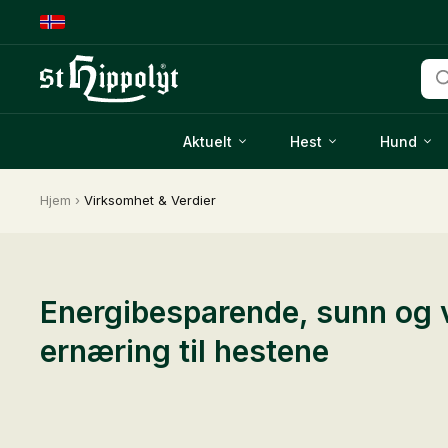
Pro
sea
Aktuelt
Hest
Hund
Hjem
›
Virksomhet & Verdier
Energibesparende, sunn og v
ernæring til hestene