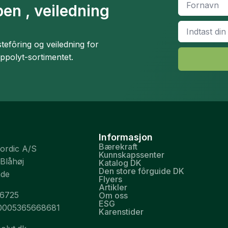
*
en , veiledning
Email
*
efôring og veiledning for
ippolyt-sortimentet.
Informasjon
Bærekraft
Nordic A/S
Kunnskapssenter
 Blåhøj
Katalog DK
Den store fôrguide DK
nde
Flyers
Artikler
26725
Om oss
ESG
0005365668681
Karenstider