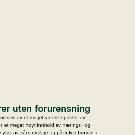
rer uten forurensning
seres av et meget variert spekter av
ar et meget høyt innhold av nærings- og
tte ytes av våre dyktige og pålitelige bønder i