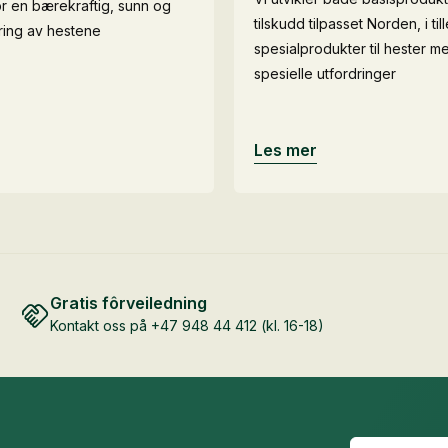
or en bærekraftig, sunn og
tilskudd tilpasset Norden, i till
æring av hestene
spesialprodukter til hester m
spesielle utfordringer
Les mer
Gratis fôrveiledning
Kontakt oss på +47 948 44 412 (kl. 16-18)
Fornavn