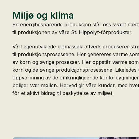
Miljø og klima
En energibesparende produksjon står oss svært nært. 
til produksjonen av våre St. Hippolyt-fôrprodukter.
Vårt egenutviklede biomassekraftverk produserer st
til produksjonsprosessene. Her genereres varme som u
av korn og øvrige prosesser. Her oppstår varme som u
korn og de øvrige produksjonsprosessene. Likeledes 
oppvarmning av de omkringliggende kontorbygninge
boliger vær møllen. Herved gir våre kunder, med hver
fôr et aktivt bidrag til beskyttelse av miljøet.