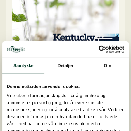
Samtykke
Detaljer
Om
Kvalitet og forskning
Denne nettsiden anvender cookies
Vi bruker informasjonskapsler for å gi innhold og
annonser et personlig preg, for å levere sosiale
For å sikre høykvalitetsfôr til sunne hester,
mediefunksjoner og for å analysere trafikken vår. Vi deler
jobber og forsker vi på høyeste vitenskapelige
dessuten informasjon om hvordan du bruker nettstedet
nivå. Vår egen forskningsavdeling sørger for at
vårt, med partnerne våre innen sosiale medier,
vi hele tiden kan tilby meningsfulle og innovative
annonsering og analysearbeid, som kan kombinere den