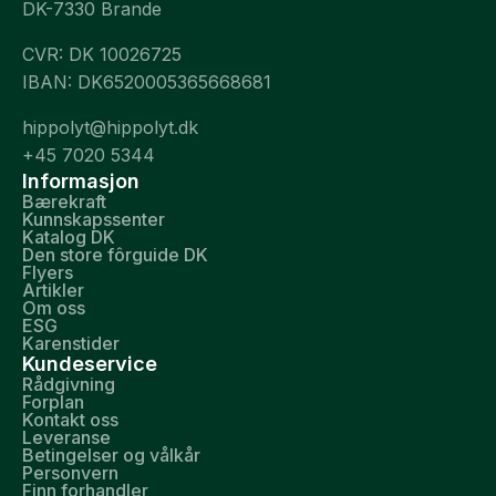
DK-7330 Brande
CVR: DK 10026725
IBAN: DK6520005365668681
hippolyt@hippolyt.dk
+45 7020 5344
Informasjon
Bærekraft
Kunnskapssenter
Katalog DK
Den store fôrguide DK
Flyers
Artikler
Om oss
ESG
Karenstider
Kundeservice
Rådgivning
Forplan
Kontakt oss
Leveranse
Betingelser og vålkår
Personvern
Finn forhandler