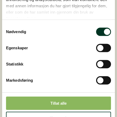
produkter som dekker hestens
med annen informasjon du har gjort tilgjengelig for dem,
ernæringsmessige behov. Produktene blir
eller som de har samlet inn gjennom din bruk av
dermed enormt effektive, og vi kan spare
tjenestene deres.
jordens ressurser ved å minske f. eks
Samtykkevalg
mineralinnholdet, da opptakeligheten er meget
Nødvendig
høy. Et eksempel på det er LIQUID serien vår,
der mineralene er bundet på liposomal form.
Egenskaper
Du kan lese mer om det i bloggen vår.
Statistikk
Markedsføring
Tillat alle