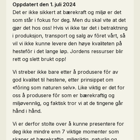
Oppdatert den 1. juli 2024
Det er ikke sikkert at bærekraft og miljø er det
som står i fokus for deg. Men du skal vite at det
gjør det hos oss! Hvis vi ikke tar det i betraktning
i produksjon, transport og salg av fôret vårt, så
vil vi ikke kunne levere den høye kvaliteten på
hestefôr i det lange løp. Jordens ressurser blir
rett og slett brukt opp!
Vi streber ikke bare etter å produsere fôr av
god kvalitet til hestene, etter prinsippet om
«fôring som naturen selv». Like viktig er det for
oss å produsere fôr som er bærekraftig og
miljøvennlig, og faktisk tror vi at de tingene går
hånd i hånd.
Vi er derfor stolte over å kunne presentere for
deg ikke mindre enn 7 viktige momenter som
skaper et bærekraftig, miljøriktig, naturlig og