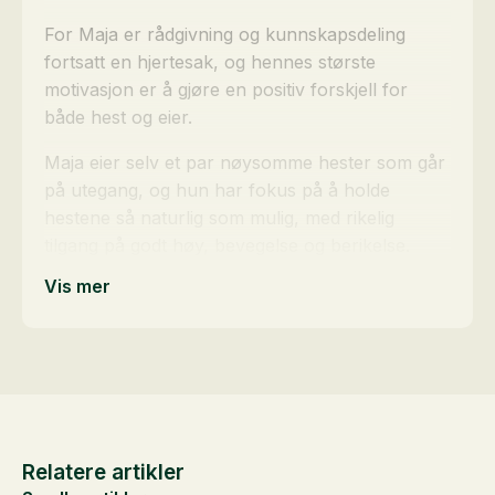
For Maja er rådgivning og kunnskapsdeling
fortsatt en hjertesak, og hennes største
motivasjon er å gjøre en positiv forskjell for
både hest og eier.
Maja eier selv et par nøysomme hester som går
på utegang, og hun har fokus på å holde
hestene så naturlig som mulig, med rikelig
tilgang på godt høy, bevegelse og berikelse.
Vis mer
Relatere artikler