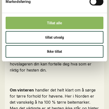
Markedsføring
Det er selvfølgelig også viktig at hestens
høver regelmessig inspiseres og beskjæres
Tillat alle
av hovslageren.
Hestens høver vokser vanligvis raskere om
tillat utvalg
sommeren, noe som betyr at hovslageren må
komme innom oftere. Det typiske intervallet for
Ikke tillat
de fleste hester er 4–8 uker. Nærmere 4 om
sommeren og nærmere 8 om vinteren, men
hovslageren din kan fortelle deg hva som er
riktig for hesten din.
Om vinteren
handler det helt klart om å sørge
for tørre forhold for høvene. Her i Norden er
det vanskelig å ha 100 % tørre beitemarker.
Men det viktigste er at hesten ikke står og bløter