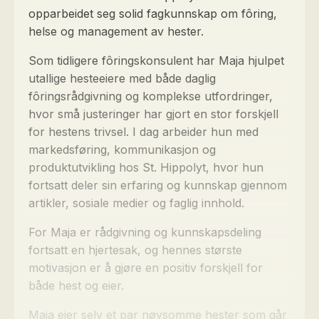
opparbeidet seg solid fagkunnskap om fôring,
helse og management av hester.
Som tidligere fôringskonsulent har Maja hjulpet
utallige hesteeiere med både daglig
fôringsrådgivning og komplekse utfordringer,
hvor små justeringer har gjort en stor forskjell
for hestens trivsel. I dag arbeider hun med
markedsføring, kommunikasjon og
produktutvikling hos St. Hippolyt, hvor hun
fortsatt deler sin erfaring og kunnskap gjennom
artikler, sosiale medier og faglig innhold.
For Maja er rådgivning og kunnskapsdeling
fortsatt en hjertesak, og hennes største
motivasjon er å gjøre en positiv forskjell for
både hest og eier.
Maja eier selv et par nøysomme hester som går