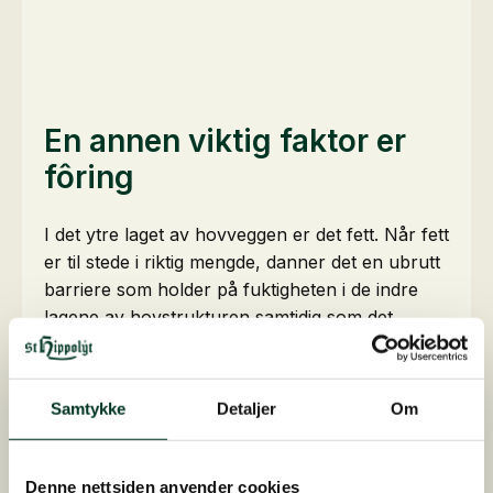
En annen viktig faktor er
fôring
I det ytre laget av hovveggen er det fett. Når fett
er til stede i riktig mengde, danner det en ubrutt
barriere som holder på fuktigheten i de indre
lagene av hovstrukturen samtidig som det
holder vann ute. I tillegg skaper fettsyrene en
barriere som hindrer bakterier og sopp i å
trenge inn i hovhornet. Hvis hesten går på friskt
Samtykke
Detaljer
Om
gress, vil den dekke sitt behov for essensielle
fettsyrer med et forhold på 4:1–6:1 av omega-3
og -6. Men hvis den går på gress som er kuttet
Denne nettsiden anvender cookies