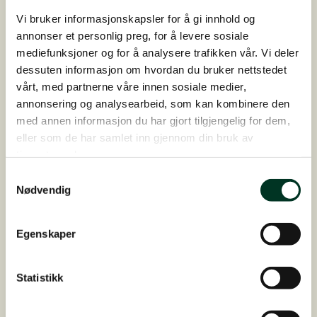
ned, eller kanskje på jord, vil det være fornuftig
Vi bruker informasjonskapsler for å gi innhold og
å supplere med omega-3-oljer om sommeren.
annonser et personlig preg, for å levere sosiale
mediefunksjoner og for å analysere trafikken vår. Vi deler
Produkter som
LinuStar
og
Leinöl
er bra å
dessuten informasjon om hvordan du bruker nettstedet
supplere med om sommeren.
vårt, med partnerne våre innen sosiale medier,
annonsering og analysearbeid, som kan kombinere den
med annen informasjon du har gjort tilgjengelig for dem,
eller som de har samlet inn gjennom din bruk av
tjenestene deres.
Samtykkevalg
Nødvendig
Egenskaper
Statistikk