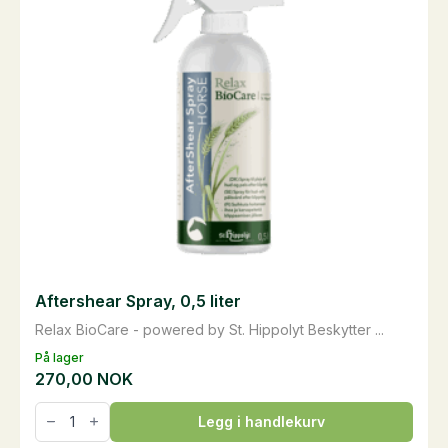
Aftershear Spray, 0,5 liter
Relax BioCare - powered by St. Hippolyt Beskytter ...
På lager
270,00
NOK
Aftershear
Legg i handlekurv
Spray,
0,5