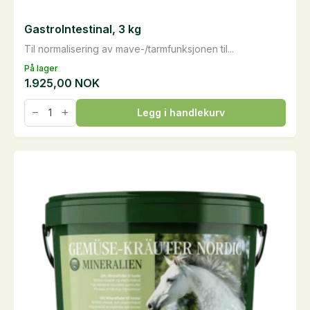
GastroIntestinal, 3 kg
Til normalisering av mave-/tarmfunksjonen til...
På lager
1.925,00
NOK
GastroIntestinal,
Legg i handlekurv
3
kg
antall