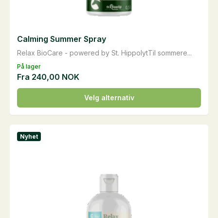
Calming Summer Spray
Relax BioCare - powered by St. HippolytTil sommere...
På lager
Fra
240,00
NOK
Dette
Velg alternativ
produktet
har
flere
Nyhet
varianter.
Alternativene
kan
velges
på
produktsiden