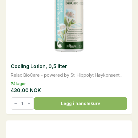
Cooling Lotion, 0,5 liter
Relax BioCare - powered by St. Hippolyt Høykonsent...
På lager
430,00
NOK
Cooling
Legg i handlekurv
Lotion,
0,5
liter
antall