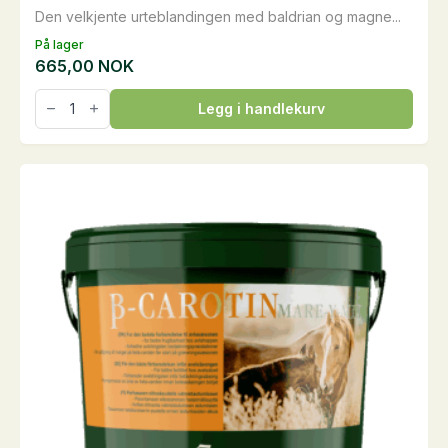
Den velkjente urteblandingen med baldrian og magne...
På lager
665,00
NOK
Anti-
Legg i handlekurv
Stress
Kräuterpellets,
3
kg
antall