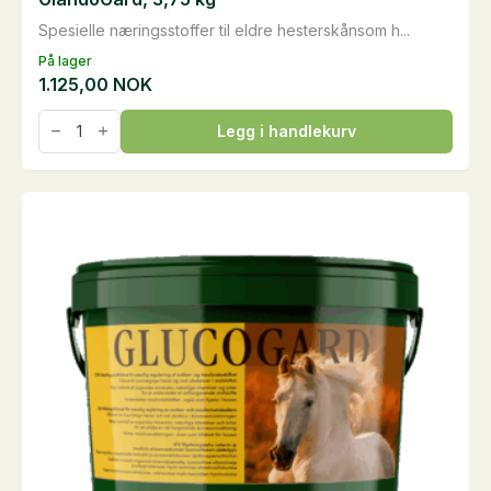
Spesielle næringsstoffer til eldre hesterskånsom h...
På lager
1.125,00
NOK
GlandoGard,
Legg i handlekurv
3,75
kg
antall