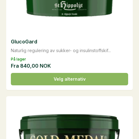
GlucoGard
Naturlig regulering av sukker- og insulinstoffskif...
På lager
Fra
840,00
NOK
Dette
Velg alternativ
produktet
har
flere
varianter.
Alternativene
kan
velges
på