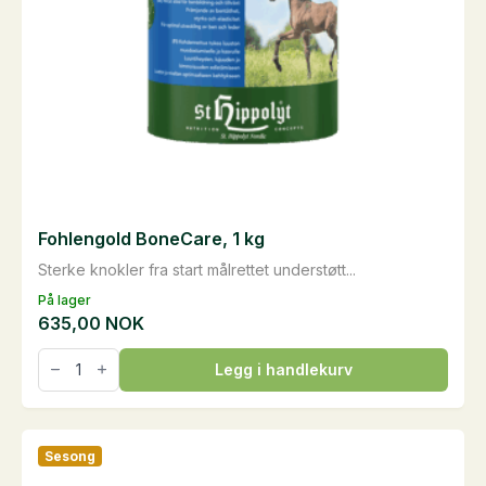
Fohlengold BoneCare, 1 kg
Sterke knokler fra start målrettet understøtt...
På lager
635,00
NOK
Fohlengold
Legg i handlekurv
BoneCare,
1
kg
antall
Sesong