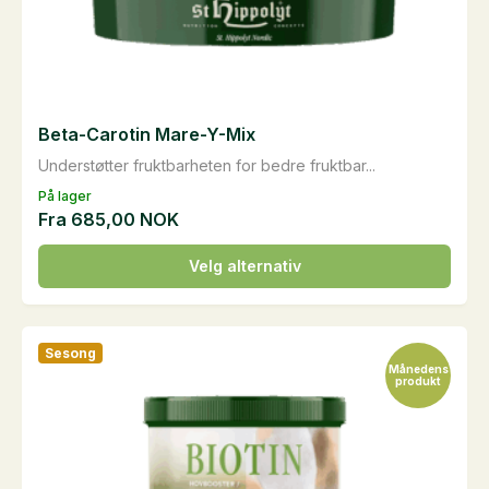
Beta-Carotin Mare-Y-Mix
Understøtter fruktbarheten for bedre fruktbar...
På lager
Fra
685,00
NOK
Dette
Velg alternativ
produktet
har
flere
Sesong
varianter.
Månedens
produkt
Alternativene
kan
velges
på