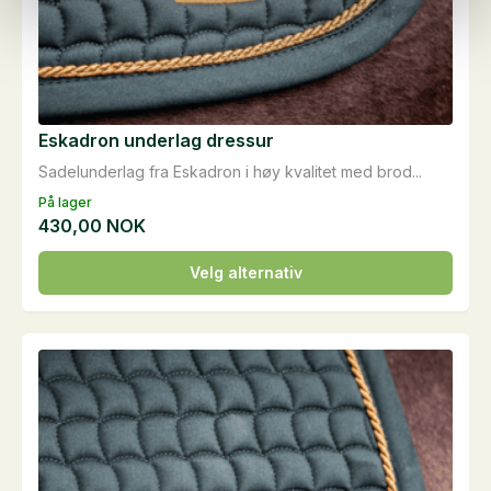
Eskadron underlag dressur
Sadelunderlag fra Eskadron i høy kvalitet med brod...
På lager
430,00
NOK
Dette
Velg alternativ
produktet
har
flere
varianter.
Alternativene
kan
velges
på