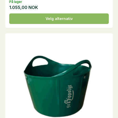
På lager
1.055,00
NOK
Dette
Velg alternativ
produktet
har
flere
varianter.
Alternativene
kan
velges
på
produktsiden