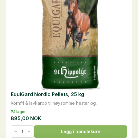
velges
på
produktsiden
EquiGard Nordic Pellets, 25 kg
Kornfri & lavkarbo til nøysomme hester og...
På lager
885,00
NOK
EquiGard
Legg i handlekurv
Nordic
Pellets,