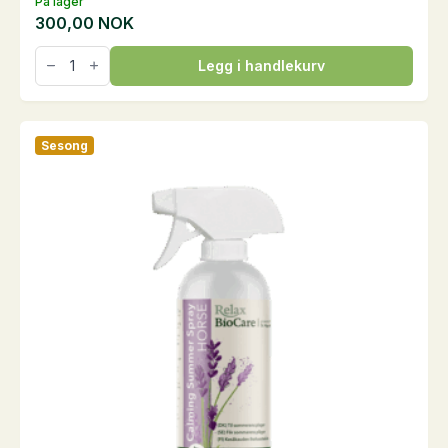
På lager
300,00
NOK
Calming
Legg i handlekurv
Summer
Lotion,
0,5
liter
antall
Sesong