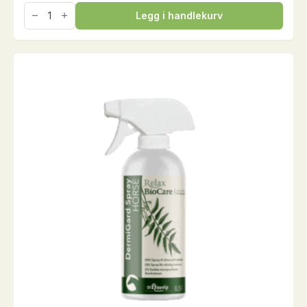
Curagest,
Legg i handlekurv
3
kg
antall