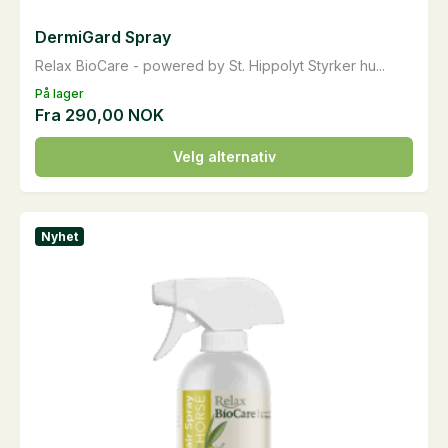
DermiGard Spray
Relax BioCare - powered by St. Hippolyt Styrker hu...
På lager
Fra
290,00
NOK
Dette
Velg alternativ
produktet
har
flere
Nyhet
varianter.
Alternativene
kan
velges
på
produktsiden