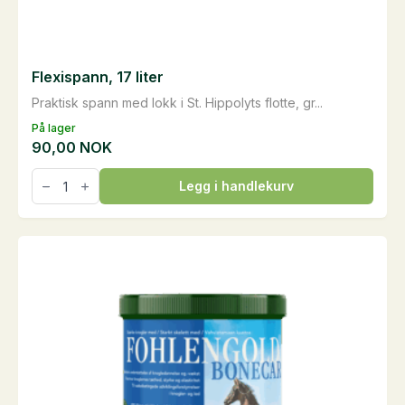
Flexispann, 17 liter
Praktisk spann med lokk i St. Hippolyts flotte, gr...
På lager
90,00
NOK
Flexispann,
Legg i handlekurv
17
liter
antall