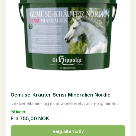
velges
på
produktsiden
Gemüse-Kräuter-Sensi-Mineralien Nordic
Dekker vitamin- og mineralbehovetvitamin- og miner...
På lager
Fra
755,00
NOK
Dette
Velg alternativ