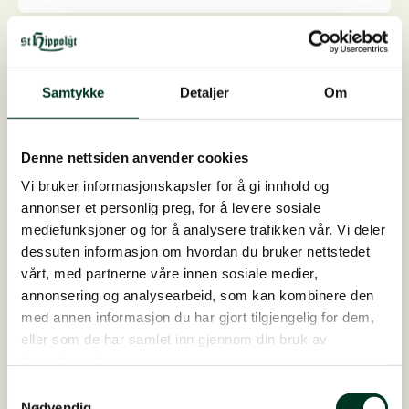
25
kg
antall
Samtykke
Detaljer
Om
Denne nettsiden anvender cookies
Vi bruker informasjonskapsler for å gi innhold og
annonser et personlig preg, for å levere sosiale
mediefunksjoner og for å analysere trafikken vår. Vi deler
dessuten informasjon om hvordan du bruker nettstedet
vårt, med partnerne våre innen sosiale medier,
annonsering og analysearbeid, som kan kombinere den
med annen informasjon du har gjort tilgjengelig for dem,
eller som de har samlet inn gjennom din bruk av
tjenestene deres.
Samtykkevalg
Equimeb Hepa, 3 kg
Nødvendig