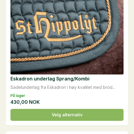
produktsiden
Eskadron underlag Sprang/Kombi
Sadelunderlag fra Eskadron i høy kvalitet med brod...
På lager
430,00
NOK
Dette
Velg alternativ
produktet
har