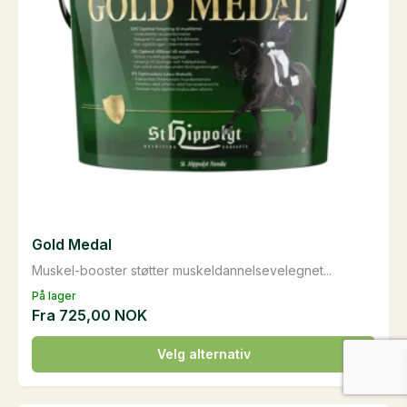
produktsiden
Gold Medal
Muskel-booster støtter muskeldannelsevelegnet...
På lager
Fra
725,00
NOK
Dette
Velg alternativ
produktet
har