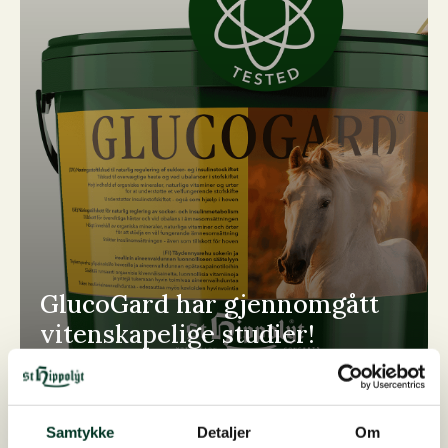
GlucoGard har gjennomgått
vitenskapelige studier!
Les hele historien her
Samtykke
Detaljer
Om