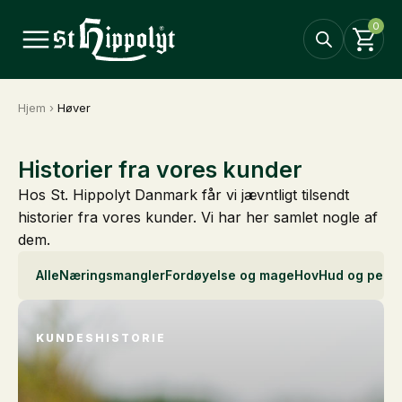
0
Hjem
›
Høver
Historier fra vores kunder
Hos St. Hippolyt Danmark får vi jævntligt tilsendt
historier fra vores kunder. Vi har her samlet nogle af
dem.
Alle
Næringsmangler
Fordøyelse og mage
Hov
Hud og pels
I
KUNDESHISTORIE