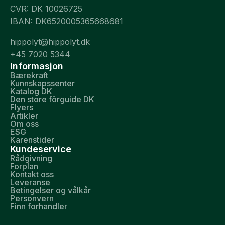
CVR: DK 10026725
IBAN: DK6520005365668681
hippolyt@hippolyt.dk
+45 7020 5344
Informasjon
Bærekraft
Kunnskapssenter
Katalog DK
Den store fôrguide DK
Flyers
Artikler
Om oss
ESG
Karenstider
Kundeservice
Rådgivning
Forplan
Kontakt oss
Leveranse
Betingelser og vålkår
Personvern
Finn forhandler