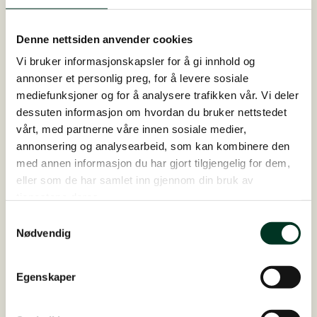
KUNDESHISTORIE
Denne nettsiden anvender cookies
Vi bruker informasjonskapsler for å gi innhold og
annonser et personlig preg, for å levere sosiale
mediefunksjoner og for å analysere trafikken vår. Vi deler
dessuten informasjon om hvordan du bruker nettstedet
vårt, med partnerne våre innen sosiale medier,
annonsering og analysearbeid, som kan kombinere den
med annen informasjon du har gjort tilgjengelig for dem,
eller som de har samlet inn gjennom din bruk av
tjenestene deres.
Samtykkevalg
Nødvendig
Alt om omega-3 fettsyrer til
Egenskaper
hester!
Les hele historien her